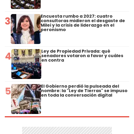
Encuesta rumbo a 2027: cuatro
3
consultoras midieron el desgaste de
Milei y la crisis de liderazgo en el
peronismo
Ley de Propiedad Privada: qué
4
senadores votaron a favor y cuáles
en contra
El Gobierno perdió la pulseada del
5
nombre: la "Ley de Tierras" se impuso
en toda la conversación digital