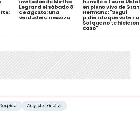
u
invitados de Mirtha
humilló a Laura Ubfal
Legrand el sábado 8
en pleno vivo de Gran
rte:
de agosto: una
Hermano: "Segui
verdadera mesaza
pidiendo que voten a
Sol que no te hicieron
caso"
Despido
Augusto Tartúfoli