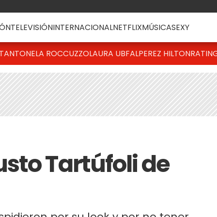
ÓN
TELEVISIÓN
INTERNACIONAL
NETFLIX
MÚSICA
SEXY
T
ANTONELA ROCCUZZO
LAURA UBFAL
PEREZ HILTON
RATIN
sto Tartúfoli de
spidieron por su look y por no tener