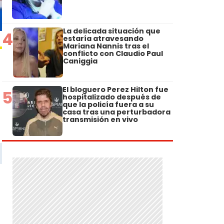
La delicada situación que
4
estaría atravesando
Mariana Nannis tras el
conflicto con Claudio Paul
Caniggia
El bloguero Perez Hilton fue
5
hospitalizado después de
que la policía fuera a su
casa tras una perturbadora
transmisión en vivo