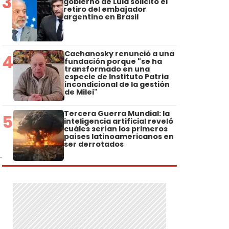
3
gobierno de Lula solicitó el
retiro del embajador
argentino en Brasil
Cachanosky renunció a una
4
fundación porque "se ha
transformado en una
especie de Instituto Patria
incondicional de la gestión
de Milei"
Tercera Guerra Mundial: la
5
inteligencia artificial reveló
cuáles serían los primeros
países latinoamericanos en
ser derrotados