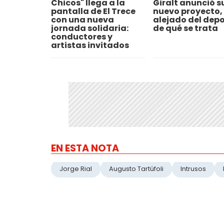
Chicos" llega a la
Giralt anunció s
pantalla de El Trece
nuevo proyecto,
con una nueva
alejado del depo
jornada solidaria:
de qué se trata
conductores y
artistas invitados
EN ESTA NOTA
Jorge Rial
Augusto Tartúfoli
Intrusos