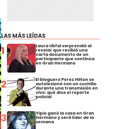
LAS MÁS LEÍDAS
Laura Ubfal sorprendió al
1
revelar que recibió una
carta documento de un
participante que continúa
en Gran Hermano
El bloguero Perez Hilton se
2
autolesionó con un cuchillo
durante una transmisión en
vivo: qué dice el reporte
policial
Yipio ganó la casa en Gran
3
Hermano y será líder de la
semana