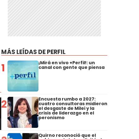
MÁS LEÍDAS DE PERFIL
¡Mirá en vivo +Perfil!: un
1
canal con gente que piensa
Encuesta rumbo a 2027:
2
cuatro consultoras midieron
el desgaste de Milei y la
crisis de liderazgo en el
peronismo
Quirno reconoció que el