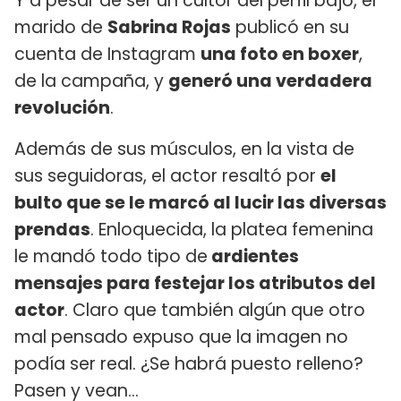
Y a pesar de ser un cultor del perfil bajo, el
marido de
Sabrina Rojas
publicó en su
cuenta de Instagram
una foto en boxer
,
de la campaña, y
generó una verdadera
revolución
.
Además de sus músculos, en la vista de
sus seguidoras, el actor resaltó por
el
bulto que se le marcó al lucir las diversas
prendas
. Enloquecida, la platea femenina
le mandó todo tipo de
ardientes
mensajes para festejar los atributos del
actor
. Claro que también algún que otro
mal pensado expuso que la imagen no
podía ser real. ¿Se habrá puesto relleno?
Pasen y vean...