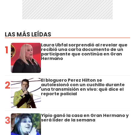
LAS MÁS LEÍDAS
Laura Ubfal sorprendió al revelar que
1
recibió una carta documento de un
participante que continúa en Gran
Hermano
El bloguero Perez Hilton se
2
autolesionó con un cuchillo durante
una transmisión en vivo: qué dice el
reporte policial
Yipio ganó la casa en Gran Hermano y
3
será líder de la semana