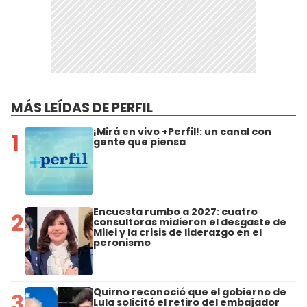
MÁS LEÍDAS DE PERFIL
¡Mirá en vivo +Perfil!: un canal con
1
gente que piensa
Encuesta rumbo a 2027: cuatro
2
consultoras midieron el desgaste de
Milei y la crisis de liderazgo en el
peronismo
Quirno reconoció que el gobierno de
3
Lula solicitó el retiro del embajador