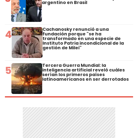
argentino en Brasil
Cachanosky renunció a una
4
fundación porque "se ha
transformado en una especie de
Instituto Patria incondicional de la
gestión de Milei"
Tercera Guerra Mundial: la
5
inteligencia artificial reveló cuáles
serían los primeros países
latinoamericanos en ser derrotados