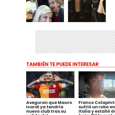
TAMBIÉN TE PUEDE INTERESAR
Aseguran que Mauro
Franco Colapint
Icardi ya tendría
sufrió un robo en
nuevo club tras su
Italia y estalló d