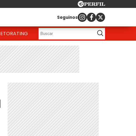
Seguinos
IETO
RATING
a