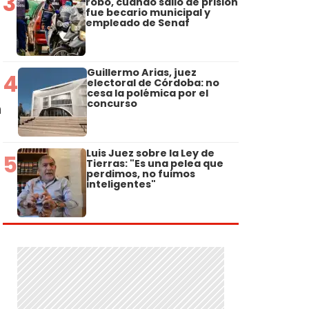
3
robo, cuando salió de prisión
fue becario municipal y
empleado de Senaf
Guillermo Arias, juez
4
electoral de Córdoba: no
cesa la polémica por el
concurso
h
Luis Juez sobre la Ley de
5
Tierras: "Es una pelea que
perdimos, no fuimos
inteligentes"