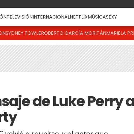
ÓN
TELEVISIÓN
INTERNACIONAL
NETFLIX
MÚSICA
SEXY
TON
SYDNEY TOWLE
ROBERTO GARCÍA MORITÁN
MARIELA PR
saje de Luke Perry 
rty
'" volvió a reunirse, y el actor que