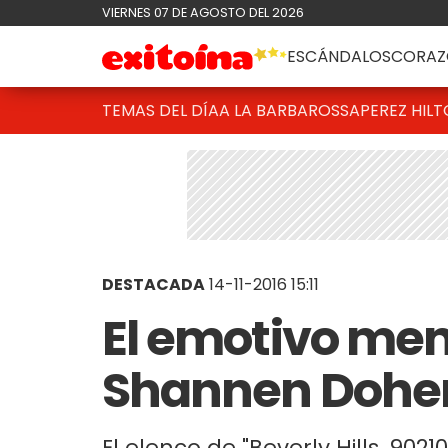
VIERNES 07 DE AGOSTO DEL 2026
ESCÁNDALOS
CORAZ
TEMAS DEL DÍA
A LA BARBAROSSA
PEREZ HIL
DESTACADA
14-11-2016 15:11
El emotivo men
Shannen Dohe
El elenco de "Beverly Hills, 90210