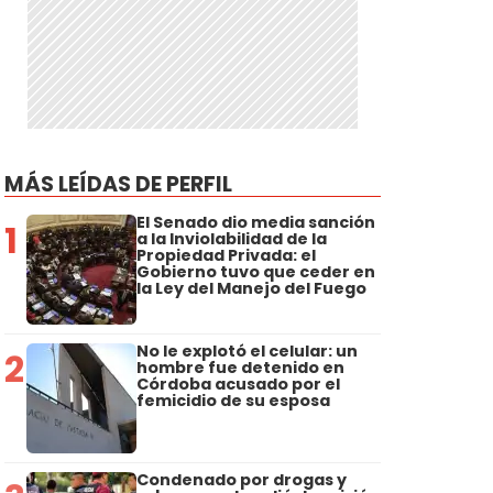
MÁS LEÍDAS DE PERFIL
El Senado dio media sanción
1
a la Inviolabilidad de la
Propiedad Privada: el
Gobierno tuvo que ceder en
la Ley del Manejo del Fuego
No le explotó el celular: un
2
hombre fue detenido en
Córdoba acusado por el
femicidio de su esposa
Condenado por drogas y