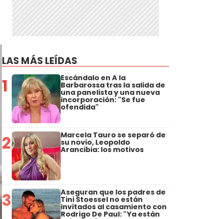
LAS MÁS LEÍDAS
Escándalo en A la
1
Barbarossa tras la salida de
una panelista y una nueva
incorporación: "Se fue
ofendida"
Marcela Tauro se separó de
2
su novio, Leopoldo
Arancibia: los motivos
Aseguran que los padres de
3
Tini Stoessel no están
invitados al casamiento con
Rodrigo De Paul: "Ya están