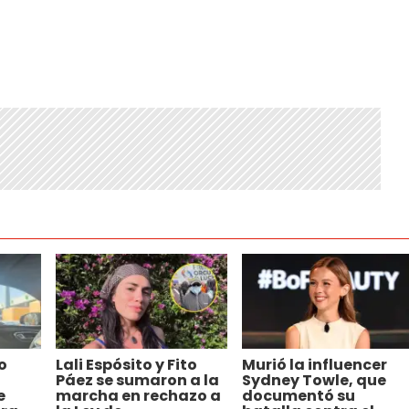
o
Lali Espósito y Fito
Murió la influencer
Páez se sumaron a la
Sydney Towle, que
e
marcha en rechazo a
documentó su