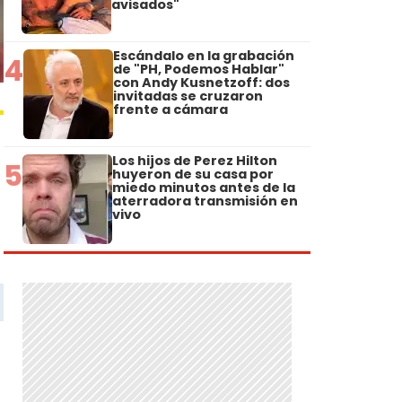
avisados"
Escándalo en la grabación
4
de "PH, Podemos Hablar"
con Andy Kusnetzoff: dos
invitadas se cruzaron
frente a cámara
Los hijos de Perez Hilton
5
huyeron de su casa por
miedo minutos antes de la
aterradora transmisión en
vivo