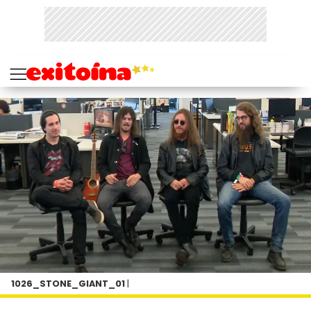
1026_STONE_GIANT_01
|