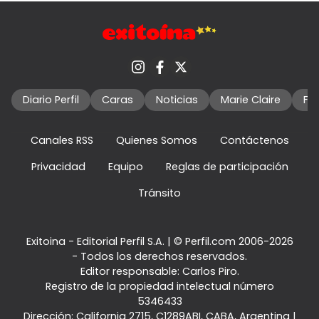
Diario Perfil
Caras
Noticias
Marie Claire
Fo
Canales RSS
Quienes Somos
Contáctenos
Privacidad
Equipo
Reglas de participación
Tránsito
Exitoina - Editorial Perfil S.A.
| © Perfil.com 2006-2026
- Todos los derechos reservados.
Editor responsable: Carlos Piro.
Registro de la propiedad intelectual número
5346433
Dirección:
California 2715
,
C1289ABI
,
CABA, Argentina
|