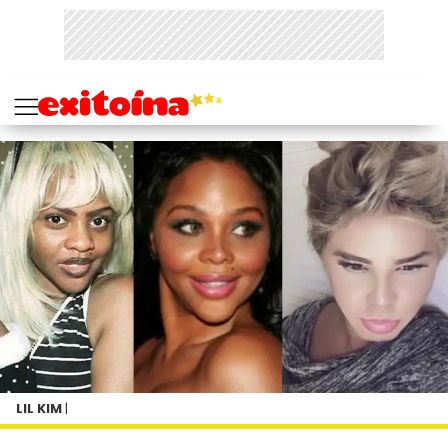
LIL KIM
|