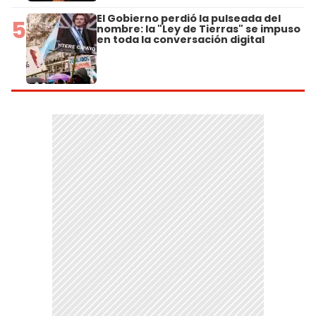
El Gobierno perdió la pulseada del
5
nombre: la "Ley de Tierras" se impuso
en toda la conversación digital