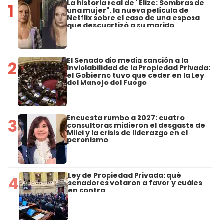
La historia real de "Elize: Sombras de
1
una mujer", la nueva película de
Netflix sobre el caso de una esposa
que descuartizó a su marido
El Senado dio media sanción a la
2
Inviolabilidad de la Propiedad Privada:
el Gobierno tuvo que ceder en la Ley
del Manejo del Fuego
Encuesta rumbo a 2027: cuatro
3
consultoras midieron el desgaste de
Milei y la crisis de liderazgo en el
peronismo
Ley de Propiedad Privada: qué
4
senadores votaron a favor y cuáles
en contra