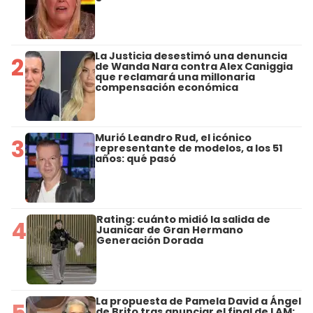
La Justicia desestimó una denuncia
2
de Wanda Nara contra Alex Caniggia
que reclamará una millonaria
compensación económica
Murió Leandro Rud, el icónico
3
representante de modelos, a los 51
años: qué pasó
Rating: cuánto midió la salida de
4
Juanicar de Gran Hermano
Generación Dorada
La propuesta de Pamela David a Ángel
5
de Brito tras anunciar el final de LAM: