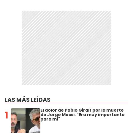
LAS MÁS LEÍDAS
El dolor de Pablo Giralt por la muerte
1
de Jorge Messi: "Era muy importante
para mí"