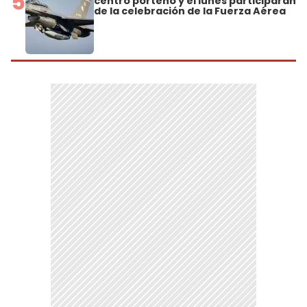
5
centro porteño y el lunes participarán
de la celebración de la Fuerza Aérea