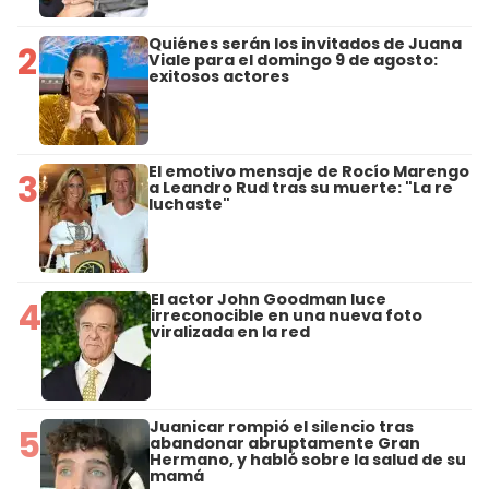
Quiénes serán los invitados de Juana
2
Viale para el domingo 9 de agosto:
exitosos actores
El emotivo mensaje de Rocío Marengo
3
a Leandro Rud tras su muerte: "La re
luchaste"
El actor John Goodman luce
4
irreconocible en una nueva foto
viralizada en la red
Juanicar rompió el silencio tras
5
abandonar abruptamente Gran
Hermano, y habló sobre la salud de su
mamá