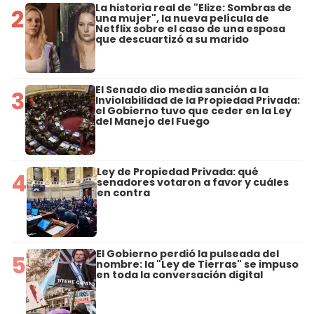
La historia real de "Elize: Sombras de
2
una mujer", la nueva película de
Netflix sobre el caso de una esposa
que descuartizó a su marido
El Senado dio media sanción a la
3
Inviolabilidad de la Propiedad Privada:
el Gobierno tuvo que ceder en la Ley
del Manejo del Fuego
Ley de Propiedad Privada: qué
4
senadores votaron a favor y cuáles
en contra
El Gobierno perdió la pulseada del
5
nombre: la "Ley de Tierras" se impuso
en toda la conversación digital