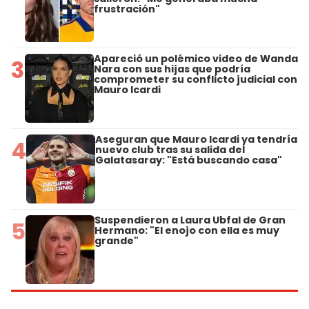
frustración"
Apareció un polémico video de Wanda
3
Nara con sus hijas que podría
comprometer su conflicto judicial con
Mauro Icardi
Aseguran que Mauro Icardi ya tendría
4
nuevo club tras su salida del
Galatasaray: "Está buscando casa"
Suspendieron a Laura Ubfal de Gran
5
Hermano: "El enojo con ella es muy
grande"