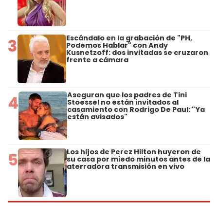
Escándalo en la grabación de "PH,
3
Podemos Hablar" con Andy
Kusnetzoff: dos invitadas se cruzaron
frente a cámara
Aseguran que los padres de Tini
4
Stoessel no están invitados al
casamiento con Rodrigo De Paul: "Ya
están avisados"
Los hijos de Perez Hilton huyeron de
5
su casa por miedo minutos antes de la
aterradora transmisión en vivo