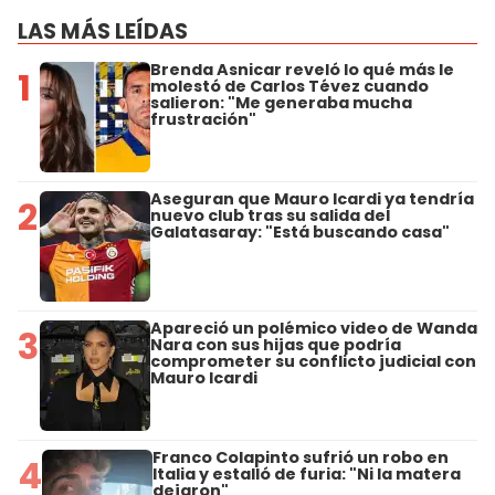
LAS MÁS LEÍDAS
Brenda Asnicar reveló lo qué más le
1
molestó de Carlos Tévez cuando
salieron: "Me generaba mucha
frustración"
Aseguran que Mauro Icardi ya tendría
2
nuevo club tras su salida del
Galatasaray: "Está buscando casa"
Apareció un polémico video de Wanda
3
Nara con sus hijas que podría
comprometer su conflicto judicial con
Mauro Icardi
Franco Colapinto sufrió un robo en
4
Italia y estalló de furia: "Ni la matera
dejaron"