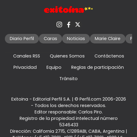
Diario Perfil
Caras
Noticias
Marie Claire
Fo
Canales RSS
Quienes Somos
Contáctenos
Privacidad
Equipo
Reglas de participación
Tránsito
Exitoina - Editorial Perfil S.A.
| © Perfil.com 2006-2026
- Todos los derechos reservados.
Editor responsable: Carlos Piro.
Registro de la propiedad intelectual número
5346433
Dirección:
California 2715
,
C1289ABI
,
CABA, Argentina
|