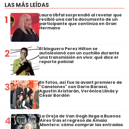
LAS MÁS LEÍDAS
Laura Ubfal sorprendió al revelar que
1
recibió una carta documento de un
participante que continúa en Gran
Hermano
El bloguero Perez Hilton se
2
autolesionó con un cuchillo durante
una transmisión en vivo: qué dice el
reporte policial
En fotos, así fue la avant premiere de
3
"Canelones" con Darío Barassi,
Agustín Aristarán, Verónica Llinás y
César Bordón
La Oreja de Van Gogh llega a Buenos
4
Aires tras el regreso de Amaia
Montero: cómo comprar las entradas