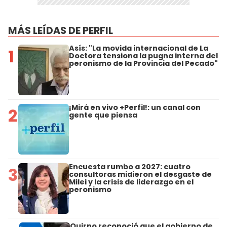
MÁS LEÍDAS DE PERFIL
Asís: "La movida internacional de La
1
Doctora tensiona la pugna interna del
peronismo de la Provincia del Pecado"
¡Mirá en vivo +Perfil!: un canal con
2
gente que piensa
Encuesta rumbo a 2027: cuatro
3
consultoras midieron el desgaste de
Milei y la crisis de liderazgo en el
peronismo
Quirno reconoció que el gobierno de