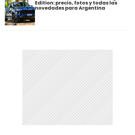
Edition: precio, fotos y todas las
novedades para Argentina