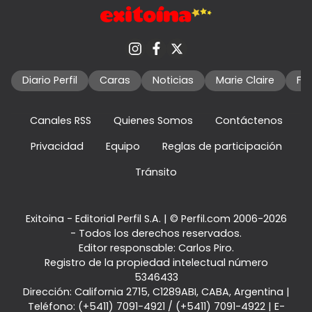
Diario Perfil
Caras
Noticias
Marie Claire
Fo
Canales RSS
Quienes Somos
Contáctenos
Privacidad
Equipo
Reglas de participación
Tránsito
Exitoina - Editorial Perfil S.A.
| © Perfil.com 2006-2026
- Todos los derechos reservados.
Editor responsable: Carlos Piro.
Registro de la propiedad intelectual número
5346433
Dirección:
California 2715
,
C1289ABI
,
CABA, Argentina
|
Teléfono:
(+5411) 7091-4921
/
(+5411) 7091-4922
| E-