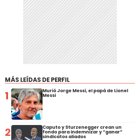
MÁS LEÍDAS DE PERFIL
Murió Jorge Messi, el papá de Lionel
1
Messi
Caputo y Sturzenegger crean un
2
fondo para indemnizar y “ganar”
sindicatos aliados