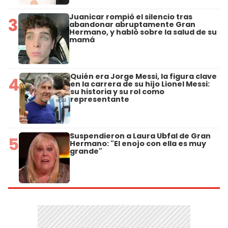
Juanicar rompió el silencio tras
3
abandonar abruptamente Gran
Hermano, y habló sobre la salud de su
mamá
Quién era Jorge Messi, la figura clave
4
en la carrera de su hijo Lionel Messi:
su historia y su rol como
representante
Suspendieron a Laura Ubfal de Gran
5
Hermano: "El enojo con ella es muy
grande"