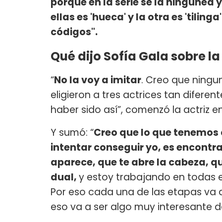
porque en la serie se la ningunea 
ellas es 'hueca' y la otra es 'tilinga'
códigos".
Qué dijo Sofía Gala sobre la
“
No la voy a imitar
. Creo que ningun
eligieron a tres actrices tan difere
haber sido así”, comenzó la actriz en 
Y sumó: “
Creo que lo que tenemos q
intentar conseguir yo, es encont
aparece, que te abre la cabeza, q
dual,
y estoy trabajando en todas 
Por eso cada una de las etapas va a
eso va a ser algo muy interesante de 