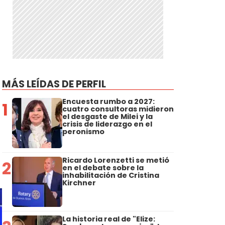
MÁS LEÍDAS DE PERFIL
Encuesta rumbo a 2027:
1
cuatro consultoras midieron
el desgaste de Milei y la
crisis de liderazgo en el
peronismo
Ricardo Lorenzetti se metió
2
en el debate sobre la
inhabilitación de Cristina
Kirchner
La historia real de "Elize: