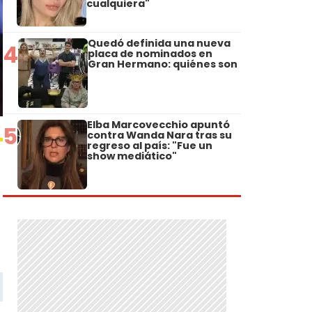
cualquiera"
Quedó definida una nueva
4
placa de nominados en
Gran Hermano: quiénes son
Elba Marcovecchio apuntó
5
contra Wanda Nara tras su
regreso al país: "Fue un
show mediático"