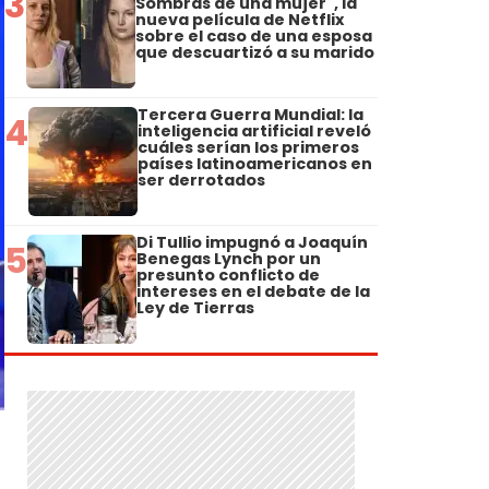
3
Sombras de una mujer", la
nueva película de Netflix
sobre el caso de una esposa
que descuartizó a su marido
Tercera Guerra Mundial: la
4
inteligencia artificial reveló
cuáles serían los primeros
países latinoamericanos en
ser derrotados
Di Tullio impugnó a Joaquín
5
Benegas Lynch por un
presunto conflicto de
intereses en el debate de la
Ley de Tierras