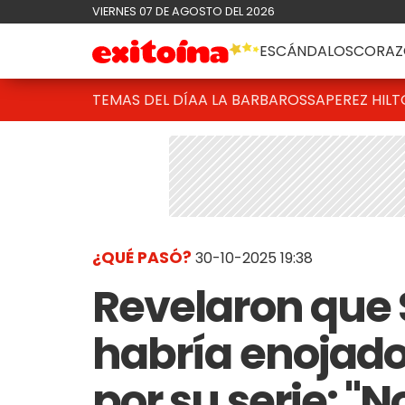
VIERNES 07 DE AGOSTO DEL 2026
ESCÁNDALOS
CORAZ
TEMAS DEL DÍA
A LA BARBAROSSA
PEREZ HIL
¿QUÉ PASÓ?
30-10-2025 19:38
Revelaron que
habría enojado
por su serie: "