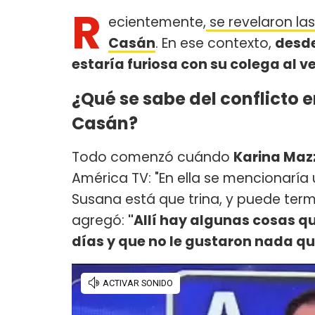
R
ecientemente,
se revelaron la
Casán
. En ese contexto,
desde
estaría furiosa con su colega al v
¿Qué se sabe del conflicto 
Casán?
Todo comenzó cuándo
Karina Ma
América TV: "En ella se mencionar
Susana está que trina, y puede termin
agregó:
"Allí hay algunas cosas q
días y que no le gustaron nada qu