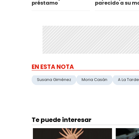
préstamo
parecido a su m
EN ESTA NOTA
Susana Giménez
Moria Casán
A La Tarde