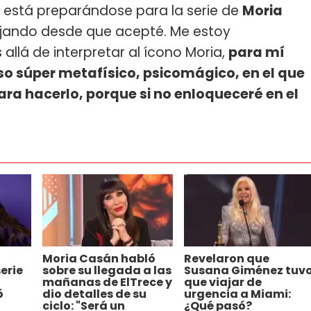
 está preparándose para la serie de
Moria
bajando desde que acepté. Me estoy
lá de interpretar al ícono Moria,
para mí
o súper metafísico, psicomágico, en el que
ara hacerlo, porque si no enloqueceré en el
Moria Casán habló
Revelaron que
erie
sobre su llegada a las
Susana Giménez tuv
mañanas de ElTrece y
que viajar de
ó
dio detalles de su
urgencia a Miami:
ciclo: "Será un
¿Qué pasó?