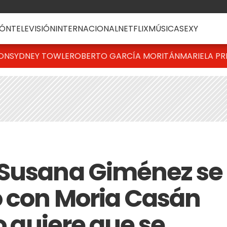
ÓN
TELEVISIÓN
INTERNACIONAL
NETFLIX
MÚSICA
SEXY
TON
SYDNEY TOWLE
ROBERTO GARCÍA MORITÁN
MARIELA PR
 Susana Giménez se
 con Moria Casán
No quiere que se