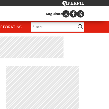
Seguinos
IETO
RATING