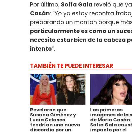
Por último,
Sofía Gala
reveló que ya
Casán
: “Yo ya estoy recontra tra
preparando un montón porque más al
particularmente es como un suces
necesito estar bien de la cabeza p
intento
”.
TAMBIÉN TE PUEDE INTERESAR
Revelaron que
Las primeras
Susana Giménez y
imágenes de la s
Lucía Celasco
de Moria Casán:
tendrían una nueva
Sofía Gala caus
discordia por un
impacto por el