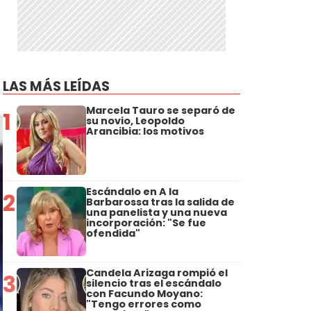
LAS MÁS LEÍDAS
Marcela Tauro se separó de
1
su novio, Leopoldo
Arancibia: los motivos
Escándalo en A la
2
Barbarossa tras la salida de
una panelista y una nueva
incorporación: "Se fue
ofendida"
Candela Arizaga rompió el
3
silencio tras el escándalo
con Facundo Moyano:
"Tengo errores como