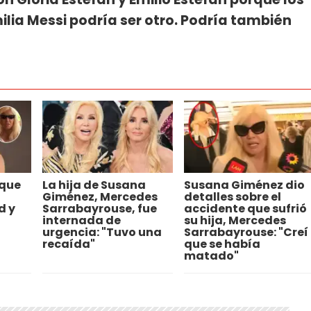
lia Messi podría ser otro. Podría también
 que
La hija de Susana
Susana Giménez dio
Giménez, Mercedes
detalles sobre el
d y
Sarrabayrouse, fue
accidente que sufrió
internada de
su hija, Mercedes
urgencia: "Tuvo una
Sarrabayrouse: "Creí
recaída"
que se había
matado"