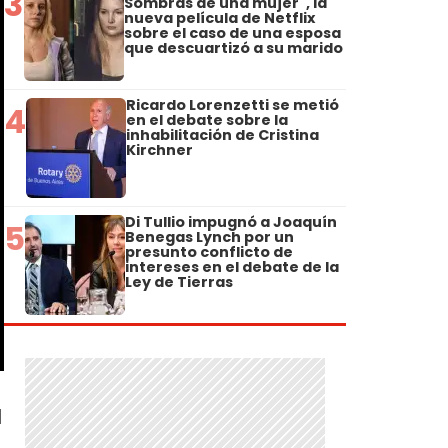
3
Sombras de una mujer", la
nueva película de Netflix
sobre el caso de una esposa
que descuartizó a su marido
Ricardo Lorenzetti se metió
4
en el debate sobre la
inhabilitación de Cristina
Kirchner
Di Tullio impugnó a Joaquín
5
Benegas Lynch por un
presunto conflicto de
intereses en el debate de la
Ley de Tierras
l