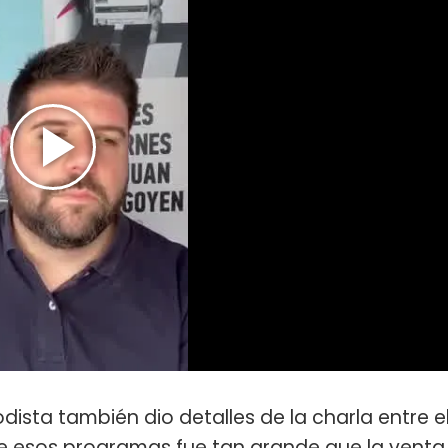
odista también dio detalles de la charla entre e
de esos programas fue tan grande
que la venta