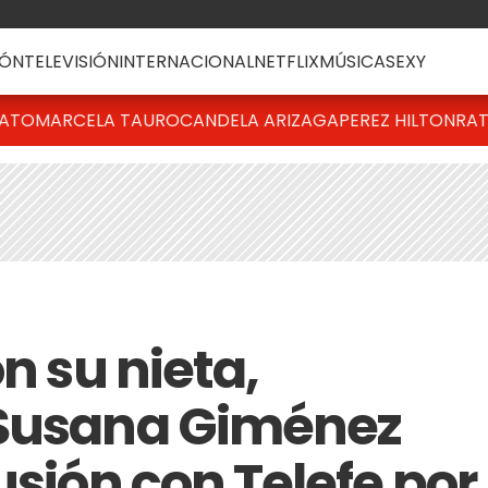
ÓN
TELEVISIÓN
INTERNACIONAL
NETFLIX
MÚSICA
SEXY
BATO
MARCELA TAURO
CANDELA ARIZAGA
PEREZ HILTON
RAT
n su nieta,
 Susana Giménez
usión con Telefe por