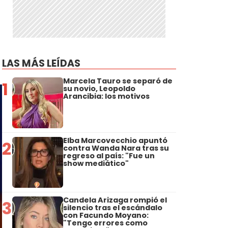
LAS MÁS LEÍDAS
Marcela Tauro se separó de
1
su novio, Leopoldo
Arancibia: los motivos
Elba Marcovecchio apuntó
2
contra Wanda Nara tras su
regreso al país: "Fue un
show mediático"
Candela Arizaga rompió el
3
silencio tras el escándalo
con Facundo Moyano:
"Tengo errores como