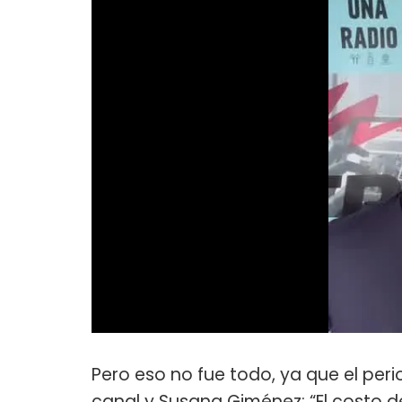
Pero eso no fue todo, ya que el peri
canal y Susana Giménez: “
El costo 