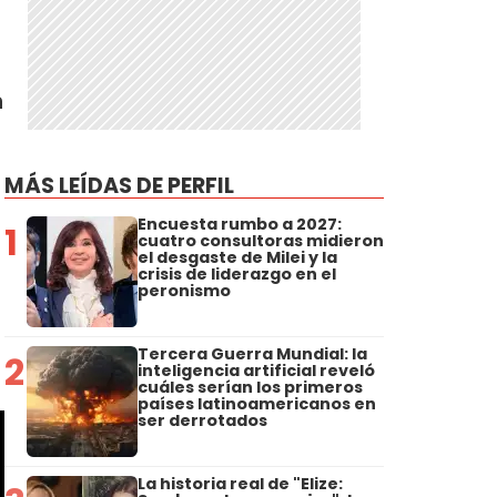
n
MÁS LEÍDAS DE PERFIL
Encuesta rumbo a 2027:
1
cuatro consultoras midieron
el desgaste de Milei y la
crisis de liderazgo en el
peronismo
Tercera Guerra Mundial: la
2
inteligencia artificial reveló
cuáles serían los primeros
países latinoamericanos en
ser derrotados
La historia real de "Elize: