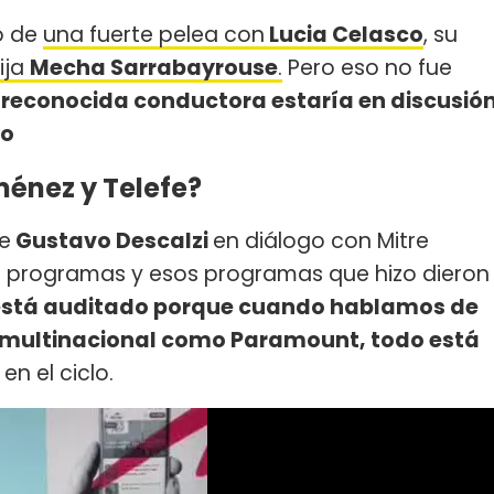
o de
una fuerte pelea con
Lucia Celasco
, su
ija
Mecha Sarrabayrouse
.
Pero eso no fue
 reconocida conductora estaría en discusió
to
énez y Telefe?
ue
Gustavo Descalzi
en diálogo con Mitre
ce programas y esos programas que hizo dieron
está auditado porque cuando hablamos de
multinacional como Paramount, todo está
en el ciclo.