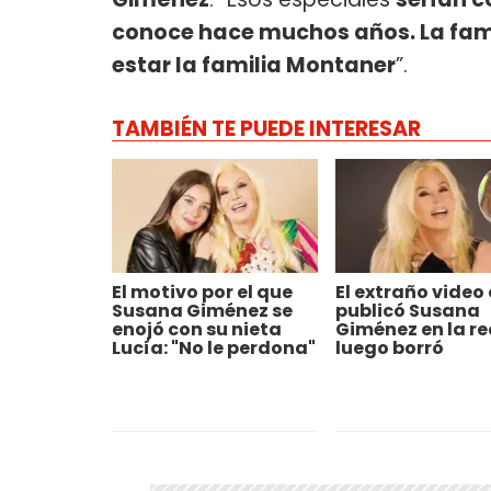
conoce hace muchos años. La fami
estar la familia Montaner
”.
TAMBIÉN TE PUEDE INTERESAR
El motivo por el que
El extraño video
Susana Giménez se
publicó Susana
enojó con su nieta
Giménez en la re
Lucía: "No le perdona"
luego borró