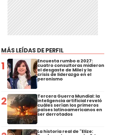
MÁS LEÍDAS DE PERFIL
Encuesta rumbo a 2027:
1
cuatro consultoras midieron
el desgaste de Milei y la
crisis de liderazgo en el
peronismo
Tercera Guerra Mundial: la
2
inteligencia artificial reveló
cuáles serían los primeros
países latinoamericanos en
ser derrotados
La historia real de "Elize: