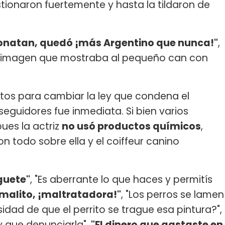
estionaron fuertemente y hasta la tildaron de
Jonatan, quedó ¡más Argentino que nunca!"
,
a imagen que mostraba al pequeño can con
tos para cambiar la ley que condena el
seguidores fue inmediata. Si bien varios
ues la actriz
no usó productos químicos
,
n todo sobre ella y el coiffeur canino
uguete"
, "Es aberrante lo que haces y permitís
malito, ¡maltratadora!"
, "Los perros se lamen
idad de que el perrito se trague esa pintura?",
ay que denunciarla",
"El dinero que gastaste en