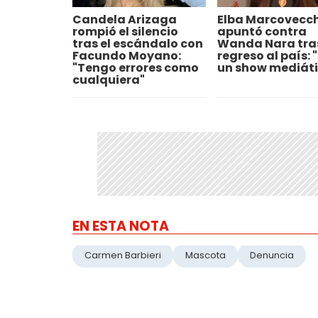
Candela Arizaga
Elba Marcovecc
rompió el silencio
apuntó contra
tras el escándalo con
Wanda Nara tra
Facundo Moyano:
regreso al país: 
"Tengo errores como
un show mediáti
cualquiera"
EN ESTA NOTA
Carmen Barbieri
Mascota
Denuncia