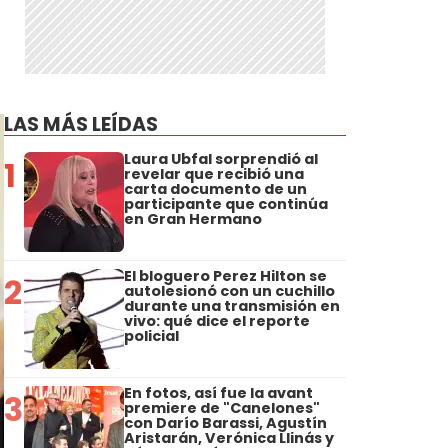
LAS MÁS LEÍDAS
Laura Ubfal sorprendió al
1
revelar que recibió una
carta documento de un
participante que continúa
en Gran Hermano
El bloguero Perez Hilton se
2
autolesionó con un cuchillo
durante una transmisión en
vivo: qué dice el reporte
policial
En fotos, así fue la avant
3
premiere de "Canelones"
con Darío Barassi, Agustín
Aristarán, Verónica Llinás y