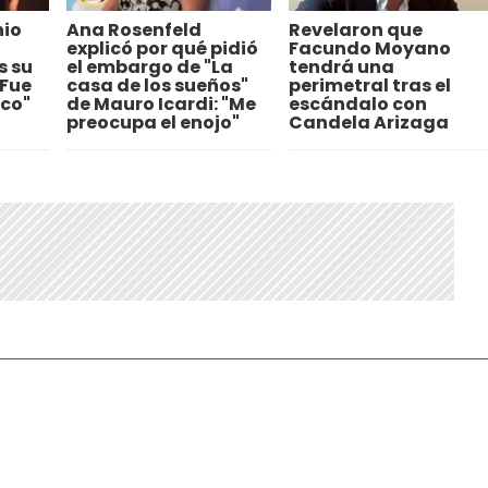
hio
Ana Rosenfeld
Revelaron que
explicó por qué pidió
Facundo Moyano
s su
el embargo de "La
tendrá una
"Fue
casa de los sueños"
perimetral tras el
co"
de Mauro Icardi: "Me
escándalo con
preocupa el enojo"
Candela Arizaga