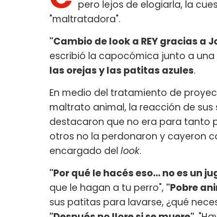
pero lejos de elogiarla, la cu
"maltratadora".
"Cambio de look a REY gracias a 
escribió la capocómica junto a un
las orejas y las patitas azules
.
En medio del tratamiento de proyec
maltrato animal, la reacción de sus 
destacaron que no era para tanto p
otros no la perdonaron y cayeron co
encargado del
look
.
"Por qué le hacés eso... no es un j
que le hagan a tu perro",
"Pobre ani
sus patitas para lavarse, ¿qué neces
"Después no llore si se muere"
, "H