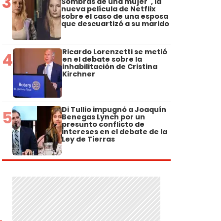
3
Sombras de una mujer", la
nueva película de Netflix
s
sobre el caso de una esposa
que descuartizó a su marido
Ricardo Lorenzetti se metió
4
en el debate sobre la
inhabilitación de Cristina
Kirchner
Di Tullio impugnó a Joaquín
5
Benegas Lynch por un
presunto conflicto de
intereses en el debate de la
Ley de Tierras