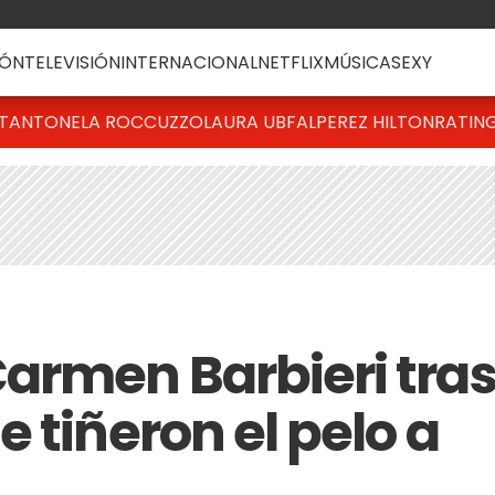
ÓN
TELEVISIÓN
INTERNACIONAL
NETFLIX
MÚSICA
SEXY
T
ANTONELA ROCCUZZO
LAURA UBFAL
PEREZ HILTON
RATIN
armen Barbieri tra
 tiñeron el pelo a