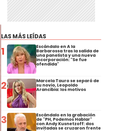
LAS MÁS LEÍDAS
Escándalo en A la
1
Barbarossa tras la salida de
una panelista y una nueva
incorporación: "Se fue
ofendida"
Marcela Tauro se separó de
2
su novio, Leopoldo
Arancibia: los motivos
Escándalo en la grabación
3
de "PH, Podemos Hablar"
con Andy Kusnetzoff: dos
invitadas se cruzaron frente