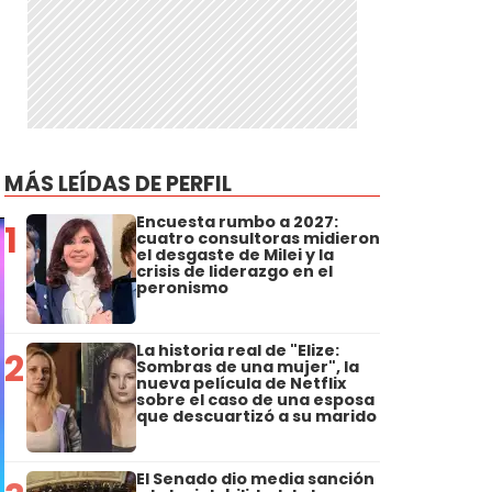
MÁS LEÍDAS DE PERFIL
Encuesta rumbo a 2027:
1
cuatro consultoras midieron
el desgaste de Milei y la
crisis de liderazgo en el
peronismo
La historia real de "Elize:
2
Sombras de una mujer", la
nueva película de Netflix
sobre el caso de una esposa
que descuartizó a su marido
El Senado dio media sanción