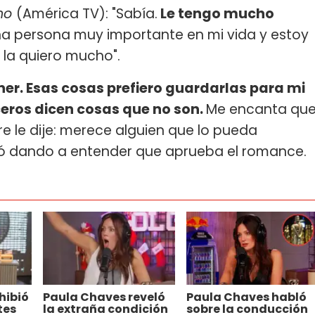
no
(América TV): "Sabía.
Le tengo mucho
a persona muy importante en mi vida y estoy
 la quiero mucho".
er. Esas cosas prefiero guardarlas para mi
eros dicen cosas que no son.
Me encanta qu
pre le dije: merece alguien que lo pueda
uyó dando a entender que aprueba el romance.
hibió
Paula Chaves reveló
Paula Chaves habló
tes
la extraña condición
sobre la conducción