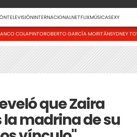
ÓN
TELEVISIÓN
INTERNACIONAL
NETFLIX
MÚSICA
SEXY
RANCO COLAPINTO
ROBERTO GARCÍA MORITÁN
SYDNEY T
eveló que Zaira
 la madrina de su
os vínculo"