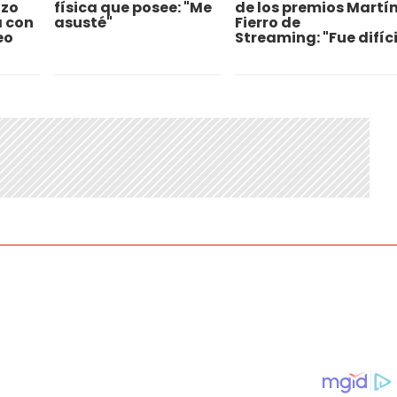
izo
física que posee: "Me
de los premios Martí
 con
asusté"
Fierro de
eo
Streaming: "Fue difíci