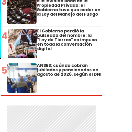
3
a la Inviolabilidad de la
Propiedad Privada: el
Gobierno tuvo que ceder en
la Ley del Manejo del Fuego
El Gobierno perdió la
4
pulseada del nombre: la
"Ley de Tierras" se impuso
en toda la conversación
digital
ANSES: cuándo cobran
5
jubilados y pensionados en
agosto de 2026, según el DNI