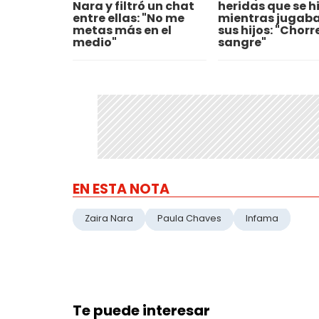
Nara y filtró un chat
heridas que se h
entre ellas: "No me
mientras jugaba
metas más en el
sus hijos: "Chorr
medio"
sangre"
EN ESTA NOTA
Zaira Nara
Paula Chaves
Infama