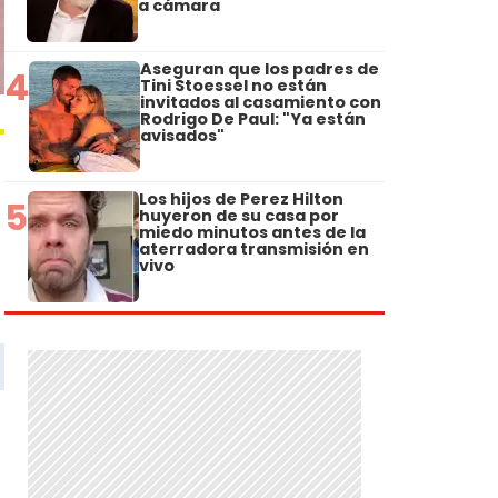
a cámara
Aseguran que los padres de
4
Tini Stoessel no están
invitados al casamiento con
Rodrigo De Paul: "Ya están
avisados"
Los hijos de Perez Hilton
5
huyeron de su casa por
miedo minutos antes de la
aterradora transmisión en
vivo