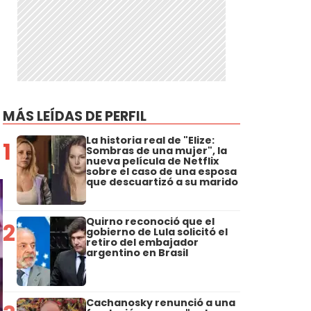
MÁS LEÍDAS DE PERFIL
La historia real de "Elize:
1
Sombras de una mujer", la
nueva película de Netflix
sobre el caso de una esposa
que descuartizó a su marido
Quirno reconoció que el
2
gobierno de Lula solicitó el
retiro del embajador
argentino en Brasil
Cachanosky renunció a una