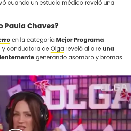
levó cuando un estudio médico reveló una
po Paula Chaves?
erro
en la categoría
Mejor Programa
o y conductora de
Olga
reveló al aire
una
ecientemente
generando asombro y bromas