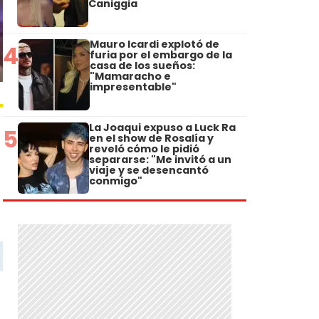
Caniggia
Mauro Icardi explotó de
4
furia por el embargo de la
casa de los sueños:
"Mamaracho e
impresentable"
La Joaqui expuso a Luck Ra
5
en el show de Rosalía y
reveló cómo le pidió
separarse: "Me invitó a un
viaje y se desencantó
conmigo"