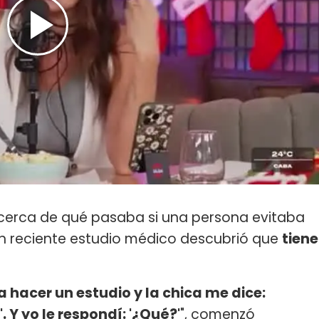
rca de qué pasaba si una persona evitaba
n reciente estudio médico descubrió que
tiene
a hacer un estudio y la chica me dice:
. Y yo le respondí: '¿Qué?'
", comenzó