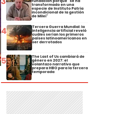
3
fundación porque "se ha
transformado en una
especie de Instituto Patria
incondicional de la gestión
de Milei"
Tercera Guerra Mundial: la
4
inteligencia artificial reveló
cuáles serían los primeros
países latinoamericanos en
ser derrotados
The Last of Us cambiará de
5
género en 2027: el
volantazo narrativo que
prepara HBO para la tercera
temporada