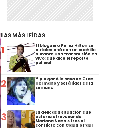
LAS MÁS LEÍDAS
El bloguero Perez Hilton se
1
autolesionó con un cuchillo
durante una transmisión en
vivo: qué dice el reporte
policial
Yipio ganó la casa en Gran
2
Hermano y será líder de la
semana
La delicada situación que
3
estaría atravesando
Mariana Nannis tras el
conflicto con Claudio Paul