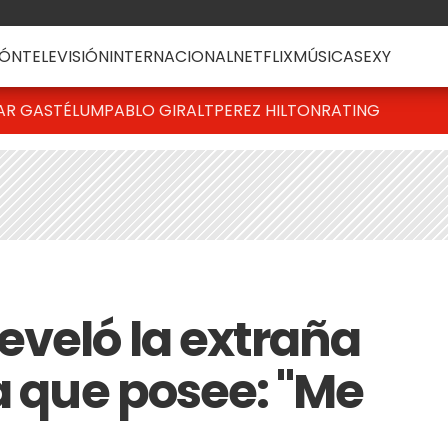
ÓN
TELEVISIÓN
INTERNACIONAL
NETFLIX
MÚSICA
SEXY
AR GASTÉLUM
PABLO GIRALT
PEREZ HILTON
RATING
eveló la extraña
a que posee: "Me