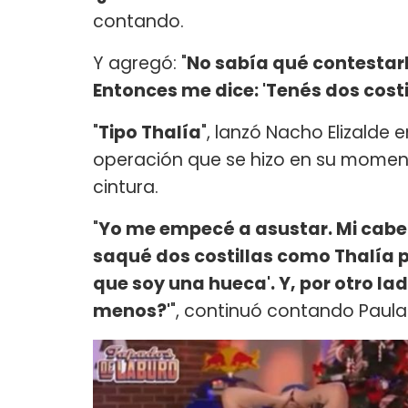
contando.
Y agregó: "
No sabía qué contestarl
Entonces me dice: 'Tenés dos cost
"
Tipo Thalía
", lanzó Nacho Elizald
operación que se hizo en su momen
cintura.
"
Yo me empecé a asustar. Mi cabez
saqué dos costillas como Thalía 
que soy una hueca'. Y, por otro la
menos?'
", continuó contando Paula