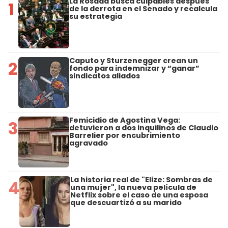
La Rosada busca culpables después
1
de la derrota en el Senado y recalcula
su estrategia
Caputo y Sturzenegger crean un
2
fondo para indemnizar y “ganar”
sindicatos aliados
Femicidio de Agostina Vega:
3
detuvieron a dos inquilinos de Claudio
Barrelier por encubrimiento
agravado
La historia real de "Elize: Sombras de
4
una mujer", la nueva película de
Netflix sobre el caso de una esposa
que descuartizó a su marido