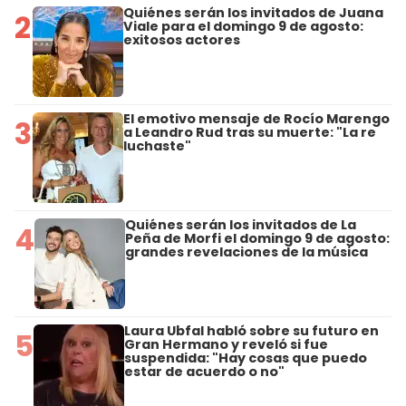
Quiénes serán los invitados de Juana
2
Viale para el domingo 9 de agosto:
exitosos actores
El emotivo mensaje de Rocío Marengo
3
a Leandro Rud tras su muerte: "La re
luchaste"
Quiénes serán los invitados de La
4
Peña de Morfi el domingo 9 de agosto:
grandes revelaciones de la música
Laura Ubfal habló sobre su futuro en
5
Gran Hermano y reveló si fue
suspendida: "Hay cosas que puedo
estar de acuerdo o no"