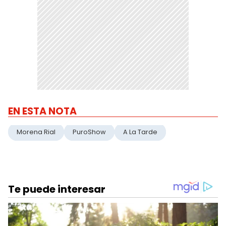
EN ESTA NOTA
Morena Rial
PuroShow
A La Tarde