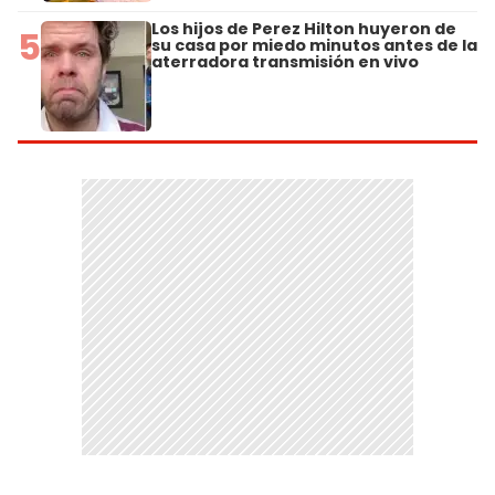
Los hijos de Perez Hilton huyeron de
5
su casa por miedo minutos antes de la
aterradora transmisión en vivo