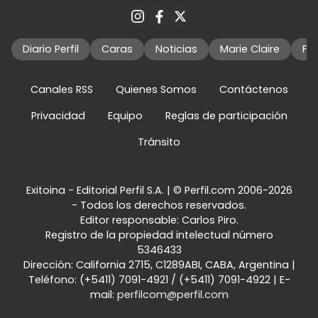
Diario Perfil
Caras
Noticias
Marie Claire
Fo
Canales RSS
Quienes Somos
Contáctenos
Privacidad
Equipo
Reglas de participación
Tránsito
Exitoina - Editorial Perfil S.A.
| © Perfil.com 2006-2026
- Todos los derechos reservados.
Editor responsable: Carlos Piro.
Registro de la propiedad intelectual número
5346433
Dirección:
California 2715
,
C1289ABI
,
CABA, Argentina
|
Teléfono:
(+5411) 7091-4921
/
(+5411) 7091-4922
| E-
mail:
perfilcom@perfil.com