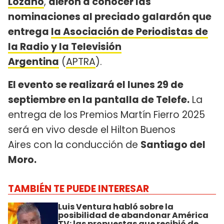
Lozano
,
dieron a conocer las
nominaciones al preciado galardón que
entrega
la Asociación de Periodistas de
la Radio y la Televisión
Argentina
(
APTRA
).
El evento se realizará el lunes 29 de
septiembre en la pantalla de Telefe.
La
entrega de los Premios Martín Fierro 2025
será en vivo desde el Hilton Buenos
Aires con la conducción de
Santiago del
Moro.
TAMBIÉN TE PUEDE INTERESAR
Luis Ventura habló sobre la
posibilidad de abandonar América
TV: las propuestas que recibió de