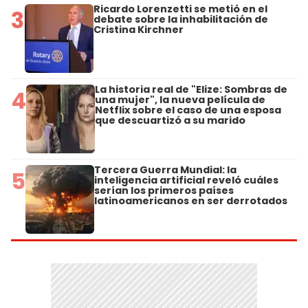
Ricardo Lorenzetti se metió en el
3
debate sobre la inhabilitación de
Cristina Kirchner
La historia real de "Elize: Sombras de
4
una mujer", la nueva película de
Netflix sobre el caso de una esposa
que descuartizó a su marido
Tercera Guerra Mundial: la
5
inteligencia artificial reveló cuáles
serían los primeros países
latinoamericanos en ser derrotados