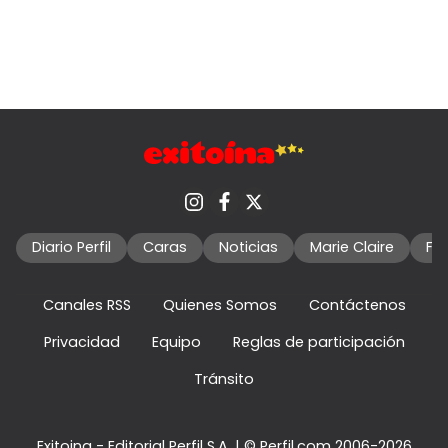
Diario Perfil
Caras
Noticias
Marie Claire
Fo
Canales RSS
Quienes Somos
Contáctenos
Privacidad
Equipo
Reglas de participación
Tránsito
Exitoina - Editorial Perfil S.A.
| © Perfil.com 2006-2026