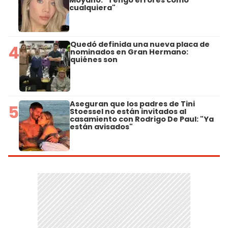
Moyano: "Tengo errores como
cualquiera"
Quedó definida una nueva placa de
4
nominados en Gran Hermano:
quiénes son
Aseguran que los padres de Tini
5
Stoessel no están invitados al
casamiento con Rodrigo De Paul: "Ya
están avisados"