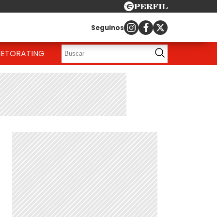
Seguinos
IETO
RATING