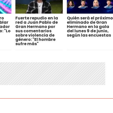
ro
Fuerte repudio en la
Quién será el próximo
blar
red a Juan Pablo de
eliminado de Gran
nador
Gran Hermano por
Hermano en la gala
: "Lo
sus comentarios
del lunes 9 de junio,
sobre violencia de
según las encuestas
género: "El hombre
sufre más"