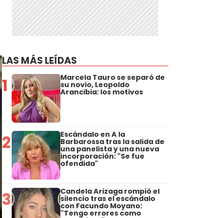
LAS MÁS LEÍDAS
Marcela Tauro se separó de
1
su novio, Leopoldo
Arancibia: los motivos
Escándalo en A la
2
Barbarossa tras la salida de
una panelista y una nueva
incorporación: "Se fue
ofendida"
Candela Arizaga rompió el
3
silencio tras el escándalo
con Facundo Moyano:
"Tengo errores como