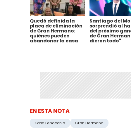
Quedó definida la
Santiago del Mo
placa de eliminación
sorprendió al ha
de Gran Hermano:
del próximo ga
quiénes pueden
de Gran Hermano
abandonar la casa
dieron todo"
EN ESTA NOTA
Katia Fenocchio
Gran Hermano