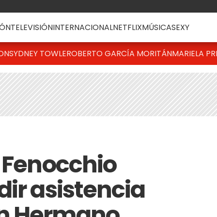
ÓN
TELEVISIÓN
INTERNACIONAL
NETFLIX
MÚSICA
SEXY
TON
SYDNEY TOWLE
ROBERTO GARCÍA MORITÁN
MARIELA PR
" Fenocchio
ir asistencia
an Hermano