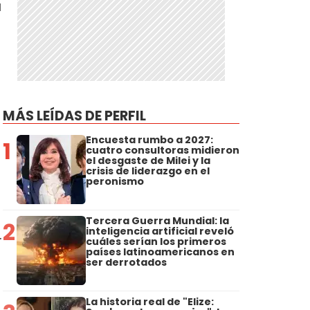
a
MÁS LEÍDAS DE PERFIL
Encuesta rumbo a 2027:
1
cuatro consultoras midieron
el desgaste de Milei y la
crisis de liderazgo en el
peronismo
Tercera Guerra Mundial: la
2
inteligencia artificial reveló
.
cuáles serían los primeros
países latinoamericanos en
ser derrotados
La historia real de "Elize: