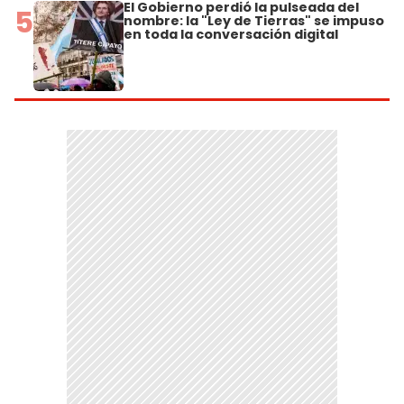
El Gobierno perdió la pulseada del
5
nombre: la "Ley de Tierras" se impuso
en toda la conversación digital