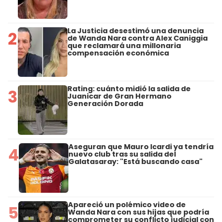
La Justicia desestimó una denuncia
2
de Wanda Nara contra Alex Caniggia
que reclamará una millonaria
compensación económica
Rating: cuánto midió la salida de
3
Juanicar de Gran Hermano
Generación Dorada
Aseguran que Mauro Icardi ya tendría
4
nuevo club tras su salida del
Galatasaray: "Está buscando casa"
Apareció un polémico video de
5
Wanda Nara con sus hijas que podría
comprometer su conflicto judicial con