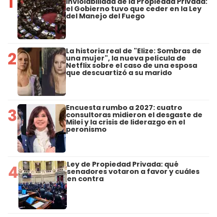
1
Inviolabilidad de la Propiedad Privada:
el Gobierno tuvo que ceder en la Ley
del Manejo del Fuego
La historia real de "Elize: Sombras de
2
una mujer", la nueva película de
Netflix sobre el caso de una esposa
que descuartizó a su marido
Encuesta rumbo a 2027: cuatro
3
consultoras midieron el desgaste de
Milei y la crisis de liderazgo en el
peronismo
Ley de Propiedad Privada: qué
4
senadores votaron a favor y cuáles
en contra