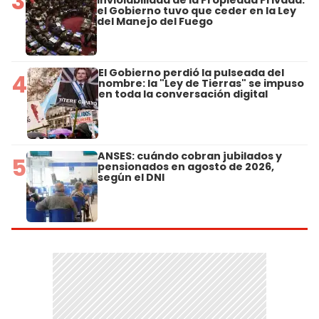
3
el Gobierno tuvo que ceder en la Ley
del Manejo del Fuego
El Gobierno perdió la pulseada del
4
nombre: la "Ley de Tierras" se impuso
en toda la conversación digital
ANSES: cuándo cobran jubilados y
5
pensionados en agosto de 2026,
según el DNI