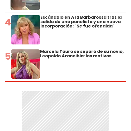
Escándalo en A la Barbarossa tras la
4
salida de una panelista y una nueva
incorporación: "Se fue ofendida"
Marcela Tauro se separó de su novio,
5
Leopoldo Arancibia: los motivos