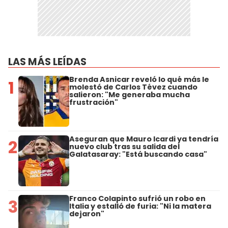
LAS MÁS LEÍDAS
Brenda Asnicar reveló lo qué más le
1
molestó de Carlos Tévez cuando
salieron: "Me generaba mucha
frustración"
Aseguran que Mauro Icardi ya tendría
2
nuevo club tras su salida del
Galatasaray: "Está buscando casa"
Franco Colapinto sufrió un robo en
3
Italia y estalló de furia: "Ni la matera
dejaron"