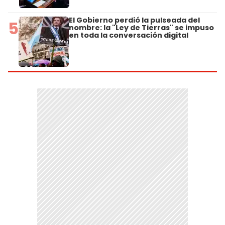
El Gobierno perdió la pulseada del
5
nombre: la "Ley de Tierras" se impuso
en toda la conversación digital