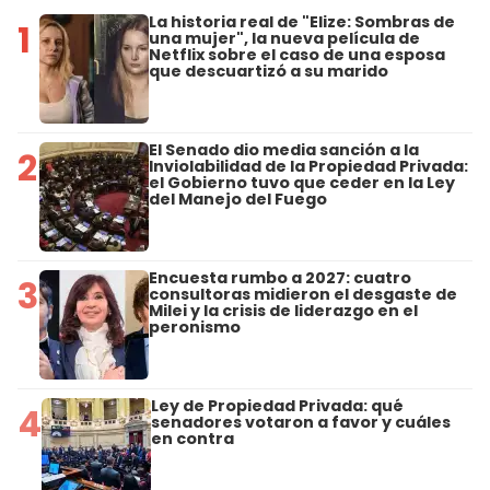
La historia real de "Elize: Sombras de
1
una mujer", la nueva película de
Netflix sobre el caso de una esposa
que descuartizó a su marido
El Senado dio media sanción a la
2
Inviolabilidad de la Propiedad Privada:
el Gobierno tuvo que ceder en la Ley
del Manejo del Fuego
Encuesta rumbo a 2027: cuatro
3
consultoras midieron el desgaste de
Milei y la crisis de liderazgo en el
peronismo
Ley de Propiedad Privada: qué
4
senadores votaron a favor y cuáles
en contra