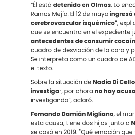
“Él está
detenido en Olmos
. Lo enc
Ramos Mejía. El 12 de mayo
ingresó 
cerebrovascular isquémico"
, expl
que se encuentra en el expediente ju
antecedentes de consumir cocaí
cuadro de desviación de la cara y p
Se interpreta como un cuadro de ACV
el texto.
Sobre la situación de
Nadia Di Cello
investiga
r, por ahora
no hay acusa
investigando”, aclaró.
Fernando Damián Migliano
, el ma
esta causa, tiene dos hijos junto a
N
se casó en 2019. "Qué emoción que t