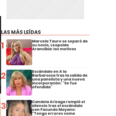
LAS MÁS LEÍDAS
Marcela Tauro se separó de
1
su novio, Leopoldo
Arancibia: los motivos
Escándalo en A la
2
Barbarossa tras la salida de
una panelista y una nueva
incorporación: "Se fue
ofendida"
Candela Arizaga rompió el
3
silencio tras el escándalo
con Facundo Moyano:
"Tengo errores como