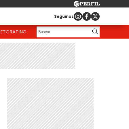
Seguinos
IETO
RATING