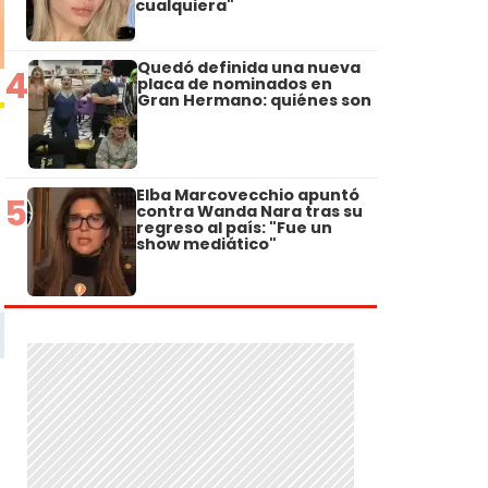
cualquiera"
Quedó definida una nueva
4
placa de nominados en
Gran Hermano: quiénes son
Elba Marcovecchio apuntó
5
contra Wanda Nara tras su
regreso al país: "Fue un
show mediático"