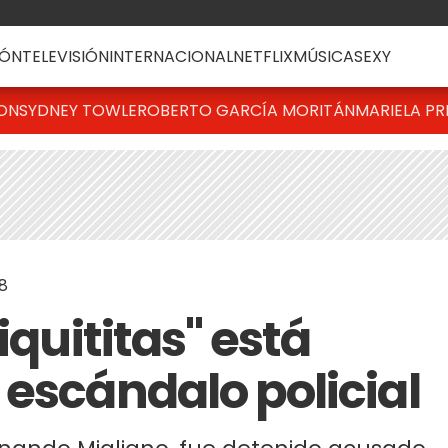
ÓN
TELEVISIÓN
INTERNACIONAL
NETFLIX
MÚSICA
SEXY
TON
SYDNEY TOWLE
ROBERTO GARCÍA MORITÁN
MARIELA PR
38
iquititas" está
 escándalo policial