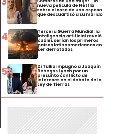
3
Sombras de una mujer", la
nueva película de Netflix
sobre el caso de una esposa
que descuartizó a su marido
Tercera Guerra Mundial: la
4
inteligencia artificial reveló
cuáles serían los primeros
países latinoamericanos en
ser derrotados
Di Tullio impugnó a Joaquín
5
Benegas Lynch por un
presunto conflicto de
intereses en el debate de la
Ley de Tierras