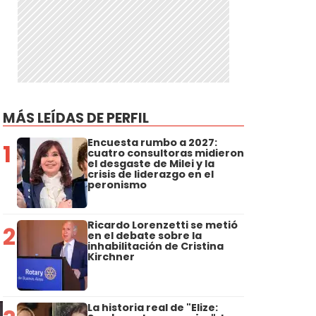
MÁS LEÍDAS DE PERFIL
Encuesta rumbo a 2027:
1
cuatro consultoras midieron
el desgaste de Milei y la
crisis de liderazgo en el
peronismo
Ricardo Lorenzetti se metió
2
en el debate sobre la
inhabilitación de Cristina
Kirchner
La historia real de "Elize: