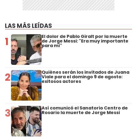
LAS MÁS LEÍDAS
El dolor de Pablo Giralt por la muerte
1
de Jorge Messi: "Era muy importante
para mí"
Quiénes serán los invitados de Juana
2
Viale para el domingo 9 de agosto:
exitosos actores
Así comunicó el Sanatorio Centro de
3
Rosario la muerte de Jorge Messi