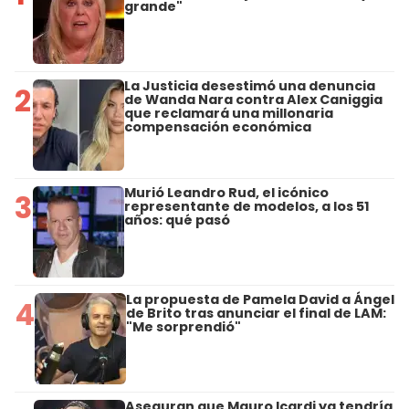
grande"
La Justicia desestimó una denuncia
2
de Wanda Nara contra Alex Caniggia
que reclamará una millonaria
compensación económica
Murió Leandro Rud, el icónico
3
representante de modelos, a los 51
años: qué pasó
La propuesta de Pamela David a Ángel
4
de Brito tras anunciar el final de LAM:
"Me sorprendió"
Aseguran que Mauro Icardi ya tendría