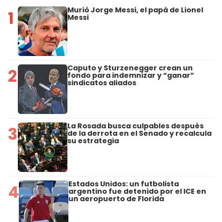
Murió Jorge Messi, el papá de Lionel
1
Messi
Caputo y Sturzenegger crean un
2
fondo para indemnizar y “ganar”
sindicatos aliados
La Rosada busca culpables después
3
de la derrota en el Senado y recalcula
su estrategia
Estados Unidos: un futbolista
4
argentino fue detenido por el ICE en
un aeropuerto de Florida