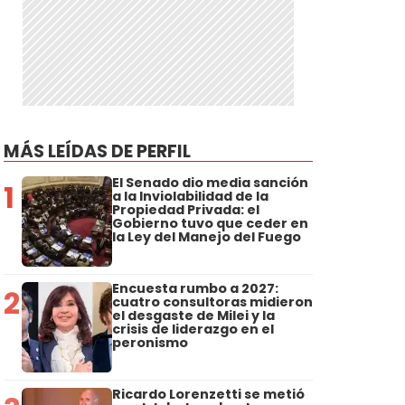
MÁS LEÍDAS DE PERFIL
El Senado dio media sanción
1
a la Inviolabilidad de la
Propiedad Privada: el
Gobierno tuvo que ceder en
la Ley del Manejo del Fuego
Encuesta rumbo a 2027:
2
cuatro consultoras midieron
el desgaste de Milei y la
crisis de liderazgo en el
peronismo
Ricardo Lorenzetti se metió