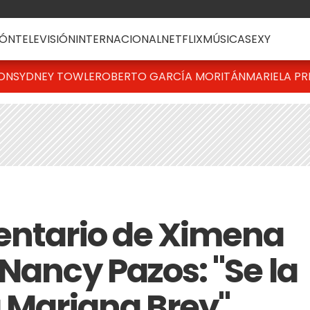
ÓN
TELEVISIÓN
INTERNACIONAL
NETFLIX
MÚSICA
SEXY
TON
SYDNEY TOWLE
ROBERTO GARCÍA MORITÁN
MARIELA PR
entario de Ximena
Nancy Pazos: "Se la
a Mariana Brey"