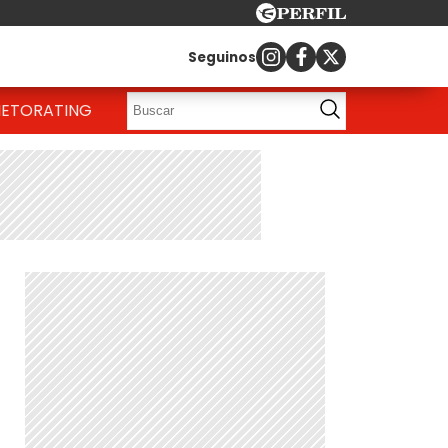
Seguinos
IETO
RATING