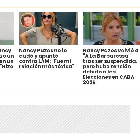
ancy
Nancy Pazos no lo
Nancy Pazos volvió a
zó un
dudó y apuntó
"A La Barbarossa"
en un
contra LAM: "Fue mi
tras ser suspendida,
 "Hizo
relación más tóxica"
pero hubo tensión
debido a las
Elecciones en CABA
2025