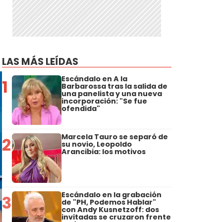
LAS MÁS LEÍDAS
Escándalo en A la
1
Barbarossa tras la salida de
una panelista y una nueva
incorporación: "Se fue
ofendida"
Marcela Tauro se separó de
2
su novio, Leopoldo
Arancibia: los motivos
Escándalo en la grabación
3
de "PH, Podemos Hablar"
con Andy Kusnetzoff: dos
invitadas se cruzaron frente