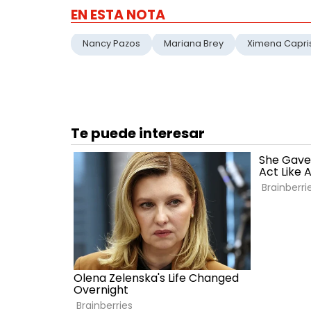
EN ESTA NOTA
Nancy Pazos
Mariana Brey
Ximena Capri