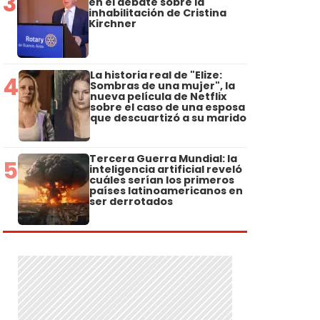
3
en el debate sobre la
inhabilitación de Cristina
Kirchner
La historia real de "Elize:
4
Sombras de una mujer", la
nueva película de Netflix
sobre el caso de una esposa
que descuartizó a su marido
Tercera Guerra Mundial: la
5
inteligencia artificial reveló
cuáles serían los primeros
países latinoamericanos en
ser derrotados