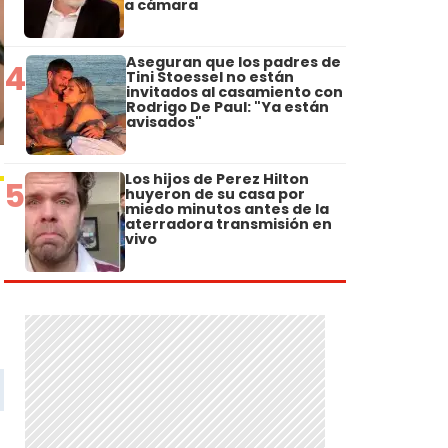
a cámara
Aseguran que los padres de
4
Tini Stoessel no están
invitados al casamiento con
Rodrigo De Paul: "Ya están
avisados"
Los hijos de Perez Hilton
5
huyeron de su casa por
miedo minutos antes de la
aterradora transmisión en
vivo