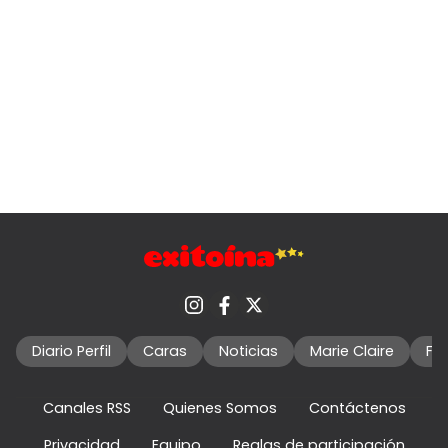
Diario Perfil
Caras
Noticias
Marie Claire
Fo
Canales RSS
Quienes Somos
Contáctenos
Privacidad
Equipo
Reglas de participación