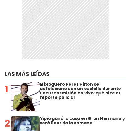
LAS MÁS LEÍDAS
El bloguero Perez Hilton se
1
autolesionó con un cuchillo durante
una transmisión en vivo: qué dice el
reporte policial
Yipio ganó la casa en Gran Hermano y
2
será líder de la semana