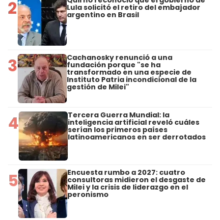
2
Lula solicitó el retiro del embajador
argentino en Brasil
Cachanosky renunció a una
3
fundación porque "se ha
transformado en una especie de
Instituto Patria incondicional de la
gestión de Milei"
Tercera Guerra Mundial: la
4
inteligencia artificial reveló cuáles
serían los primeros países
latinoamericanos en ser derrotados
Encuesta rumbo a 2027: cuatro
5
consultoras midieron el desgaste de
Milei y la crisis de liderazgo en el
peronismo