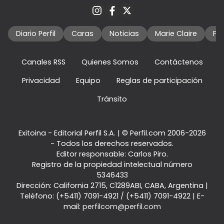
Diario Perfil
Caras
Noticias
Marie Claire
Fo
Canales RSS
Quienes Somos
Contáctenos
Privacidad
Equipo
Reglas de participación
Tránsito
Exitoina - Editorial Perfil S.A.
| © Perfil.com 2006-2026
- Todos los derechos reservados.
Editor responsable: Carlos Piro.
Registro de la propiedad intelectual número
5346433
Dirección:
California 2715
,
C1289ABI
,
CABA, Argentina
|
Teléfono:
(+5411) 7091-4921
/
(+5411) 7091-4922
| E-
mail:
perfilcom@perfil.com