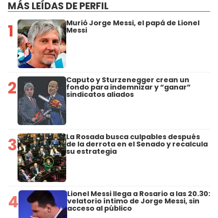
MÁS LEÍDAS DE PERFIL
Murió Jorge Messi, el papá de Lionel
1
Messi
Caputo y Sturzenegger crean un
2
fondo para indemnizar y “ganar”
sindicatos aliados
La Rosada busca culpables después
3
de la derrota en el Senado y recalcula
su estrategia
Lionel Messi llega a Rosario a las 20.30:
4
velatorio íntimo de Jorge Messi, sin
acceso al público