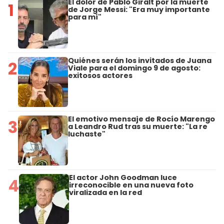
El dolor de Pablo Giralt por la muerte
1
de Jorge Messi: "Era muy importante
para mí"
Quiénes serán los invitados de Juana
2
Viale para el domingo 9 de agosto:
exitosos actores
El emotivo mensaje de Rocío Marengo
3
a Leandro Rud tras su muerte: "La re
luchaste"
El actor John Goodman luce
4
irreconocible en una nueva foto
viralizada en la red