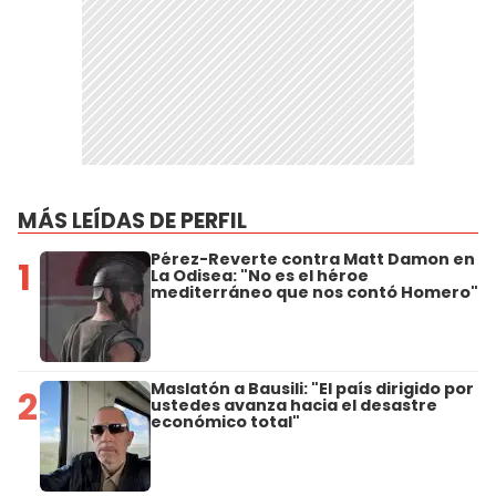
MÁS LEÍDAS DE PERFIL
Pérez-Reverte contra Matt Damon en
1
La Odisea: "No es el héroe
mediterráneo que nos contó Homero"
Maslatón a Bausili: "El país dirigido por
2
ustedes avanza hacia el desastre
económico total"