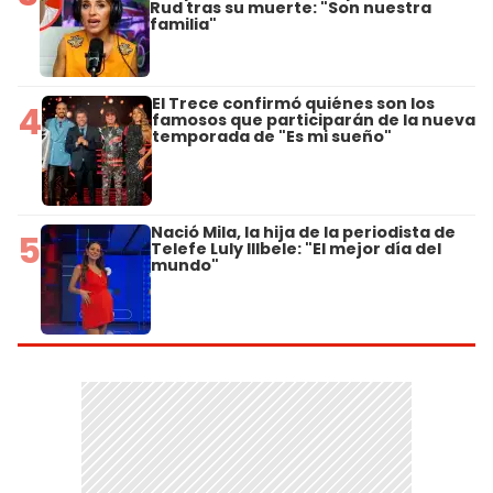
Rud tras su muerte: "Son nuestra
familia"
El Trece confirmó quiénes son los
4
famosos que participarán de la nueva
temporada de "Es mi sueño"
Nació Mila, la hija de la periodista de
5
Telefe Luly Illbele: "El mejor día del
mundo"