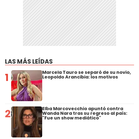
LAS MÁS LEÍDAS
Marcela Tauro se separó de su novio,
1
Leopoldo Arancibia: los motivos
Elba Marcovecchio apuntó contra
2
Wanda Nara tras su regreso al país:
"Fue un show mediático"