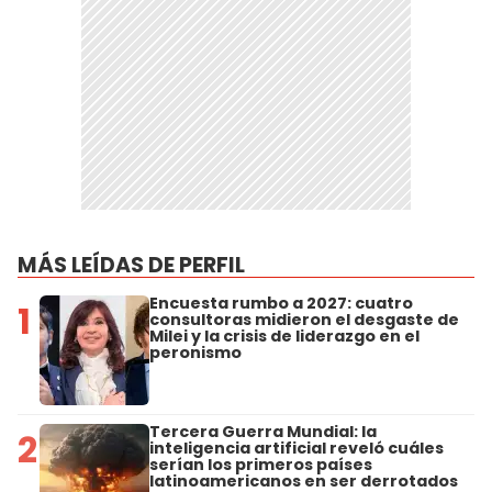
MÁS LEÍDAS DE PERFIL
Encuesta rumbo a 2027: cuatro
1
consultoras midieron el desgaste de
Milei y la crisis de liderazgo en el
peronismo
Tercera Guerra Mundial: la
2
inteligencia artificial reveló cuáles
serían los primeros países
latinoamericanos en ser derrotados