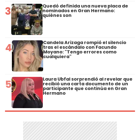
Quedó definida una nueva placa de
3
nominados en Gran Hermano:
quiénes son
Candela Arizaga rompió el silencio
4
tras el escándalo con Facundo
Moyano: "Tengo errores como
cualquiera"
Laura Ubfal sorprendió al revelar que
5
recibió una carta documento de un
participante que continúa en Gran
Hermano