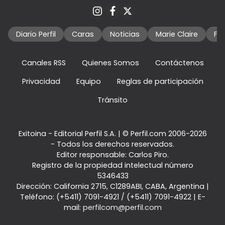
Diario Perfil
Caras
Noticias
Marie Claire
Fo
Canales RSS
Quienes Somos
Contáctenos
Privacidad
Equipo
Reglas de participación
Tránsito
Exitoina - Editorial Perfil S.A.
| © Perfil.com 2006-2026
- Todos los derechos reservados.
Editor responsable: Carlos Piro.
Registro de la propiedad intelectual número
5346433
Dirección:
California 2715
,
C1289ABI
,
CABA, Argentina
|
Teléfono:
(+5411) 7091-4921
/
(+5411) 7091-4922
| E-
mail:
perfilcom@perfil.com