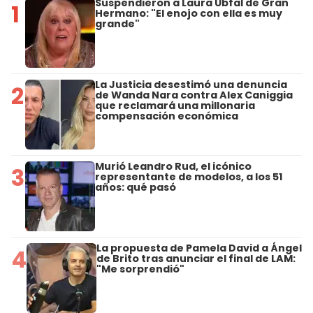
Suspendieron a Laura Ubfal de Gran
1
Hermano: "El enojo con ella es muy
grande"
La Justicia desestimó una denuncia
2
de Wanda Nara contra Alex Caniggia
que reclamará una millonaria
compensación económica
Murió Leandro Rud, el icónico
3
representante de modelos, a los 51
años: qué pasó
La propuesta de Pamela David a Ángel
4
de Brito tras anunciar el final de LAM:
"Me sorprendió"