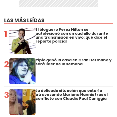
LAS MÁS LEÍDAS
El bloguero Perez Hilton se
1
autolesionó con un cuchillo durante
una transmisión en vivo: qué dice el
reporte policial
Yipio ganó la casa en Gran Hermano y
2
será líder de la semana
La delicada situación que estaría
3
atravesando Mariana Nannis tras el
conflicto con Claudio Paul Caniggia