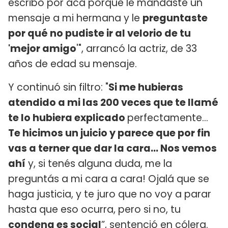
escribo por acá porque le mandaste un
mensaje a mi hermana y le
preguntaste
por qué no pudiste ir al velorio de tu
'mejor amigo
'", arrancó la actriz, de 33
años de edad su mensaje.
Y continuó sin filtro: "
Si me hubieras
atendido a mi las 200 veces que te llamé
te lo hubiera explicado
perfectamente…
Te hicimos un juicio y parece que por fin
vas a terner que dar la cara… Nos vemos
ahí
y, si tenés alguna duda, me la
preguntás a mi cara a cara! Ojalá que se
haga justicia, y te juro que no voy a parar
hasta que eso ocurra, pero si no, tu
condena es social
”, sentenció en cólera.