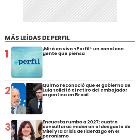
MÁS LEÍDAS DE PERFIL
¡Mirá en vivo +Perfil!: un canal con
1
gente que piensa
Quirno reconoció que el gobierno de
2
Lula solicitó el retiro del embajador
argentino en Brasil
Encuesta rumbo a 2027: cuatro
3
consultoras midieron el desgaste de
Milei y la crisis de liderazgo en el
peronismo