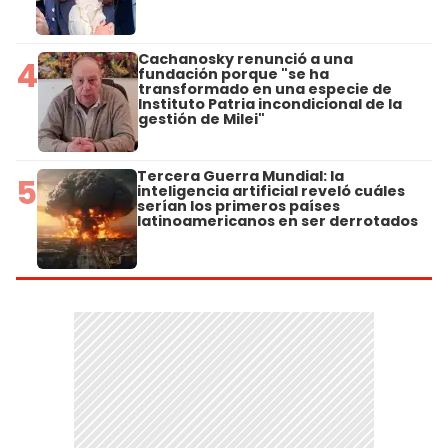
Cachanosky renunció a una
4
fundación porque "se ha
transformado en una especie de
Instituto Patria incondicional de la
gestión de Milei"
Tercera Guerra Mundial: la
5
inteligencia artificial reveló cuáles
serían los primeros países
latinoamericanos en ser derrotados