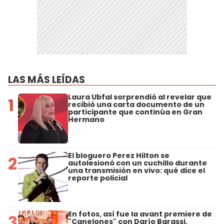
LAS MÁS LEÍDAS
Laura Ubfal sorprendió al revelar que
1
recibió una carta documento de un
participante que continúa en Gran
Hermano
El bloguero Perez Hilton se
2
autolesionó con un cuchillo durante
una transmisión en vivo: qué dice el
reporte policial
En fotos, así fue la avant premiere de
3
"Canelones" con Darío Barassi,