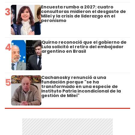
Encuesta rumbo a 2027: cuatro
3
consultoras midieron el desgaste de
Milei y la crisis de liderazgo en el
peronismo
Quirno reconoció que el gobierno de
4
Lula solicitó el retiro del embajador
argentino en Brasil
Cachanosky renunció a una
5
fundación porque "se ha
transformado en una especie de
Instituto Patria incondicional de la
gestión de Milei"