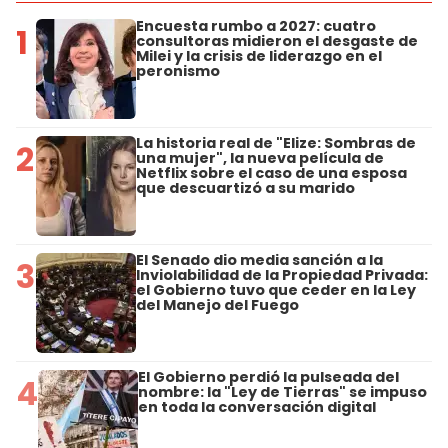
Encuesta rumbo a 2027: cuatro
1
consultoras midieron el desgaste de
Milei y la crisis de liderazgo en el
peronismo
La historia real de "Elize: Sombras de
2
una mujer", la nueva película de
Netflix sobre el caso de una esposa
que descuartizó a su marido
El Senado dio media sanción a la
3
Inviolabilidad de la Propiedad Privada:
el Gobierno tuvo que ceder en la Ley
del Manejo del Fuego
El Gobierno perdió la pulseada del
4
nombre: la "Ley de Tierras" se impuso
en toda la conversación digital