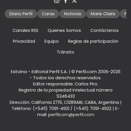
Diario Perfil
Caras
Noticias
Marie Claire
Fo
Canales RSS
Quienes Somos
Contáctenos
Privacidad
Equipo
Reglas de participación
Tránsito
Exitoina - Editorial Perfil S.A.
| © Perfil.com 2006-2026
- Todos los derechos reservados.
Editor responsable: Carlos Piro.
Registro de la propiedad intelectual número
5346433
Dirección:
California 2715
,
C1289ABI
,
CABA, Argentina
|
Teléfono:
(+5411) 7091-4921
/
(+5411) 7091-4922
| E-
mail:
perfilcom@perfil.com