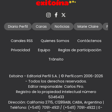
Diario Perfil
Caras
Noticias
Marie Claire
Fo
Canales RSS
Quienes Somos
Contáctenos
Privacidad
Equipo
Reglas de participación
Tránsito
Exitoina - Editorial Perfil S.A.
| © Perfil.com 2006-2026
- Todos los derechos reservados.
Editor responsable: Carlos Piro.
Registro de la propiedad intelectual número
5346433
Dirección:
California 2715
,
C1289ABI
,
CABA, Argentina
|
Teléfono:
(+5411) 7091-4921
/
(+5411) 7091-4922
| E-