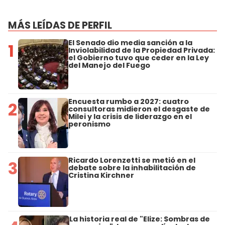
MÁS LEÍDAS DE PERFIL
El Senado dio media sanción a la
1
Inviolabilidad de la Propiedad Privada:
el Gobierno tuvo que ceder en la Ley
del Manejo del Fuego
Encuesta rumbo a 2027: cuatro
2
consultoras midieron el desgaste de
Milei y la crisis de liderazgo en el
peronismo
Ricardo Lorenzetti se metió en el
3
debate sobre la inhabilitación de
Cristina Kirchner
La historia real de "Elize: Sombras de