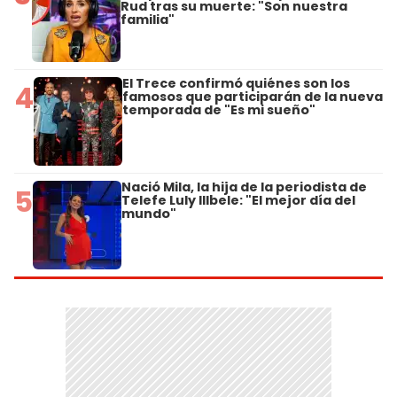
Rud tras su muerte: "Son nuestra
familia"
El Trece confirmó quiénes son los
4
famosos que participarán de la nueva
temporada de "Es mi sueño"
Nació Mila, la hija de la periodista de
5
Telefe Luly Illbele: "El mejor día del
mundo"