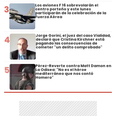
Los aviones F 16 sobrevolarán el
3
centro porteño y este lunes
participarán de la celebración de la
Fuerza Aérea
Jorge Gorini, el juez del caso Vialidad,
4
declaró que Cristina Kirchner está
pagando las consecuencias de
cometer "un delito comprobado"
Pérez-Reverte contra Matt Damon en
5
La Odisea: "No es el héroe
mediterráneo que nos contó
Homero"