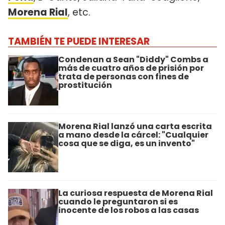
Morena Rial
, etc.
TAMBIÉN TE PUEDE INTERESAR
Condenan a Sean "Diddy" Combs a
más de cuatro años de prisión por
trata de personas con fines de
prostitución
Morena Rial lanzó una carta escrita
a mano desde la cárcel: "Cualquier
cosa que se diga, es un invento"
La curiosa respuesta de Morena Rial
cuando le preguntaron si es
inocente de los robos a las casas