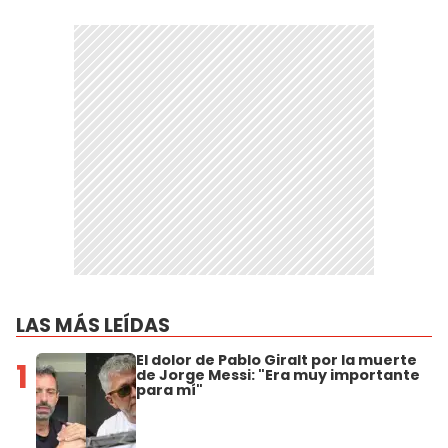
LAS MÁS LEÍDAS
El dolor de Pablo Giralt por la muerte
1
de Jorge Messi: "Era muy importante
para mí"