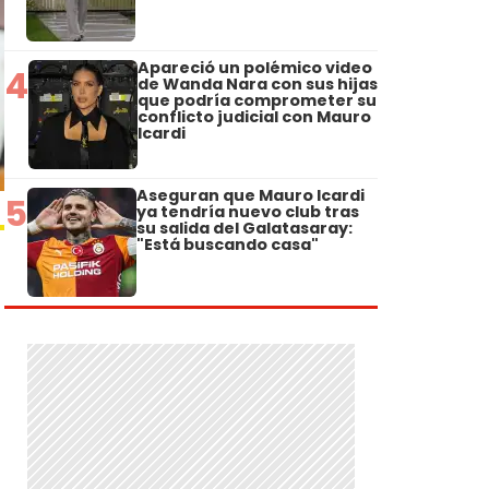
Apareció un polémico video
4
de Wanda Nara con sus hijas
que podría comprometer su
conflicto judicial con Mauro
Icardi
Aseguran que Mauro Icardi
5
ya tendría nuevo club tras
su salida del Galatasaray:
"Está buscando casa"