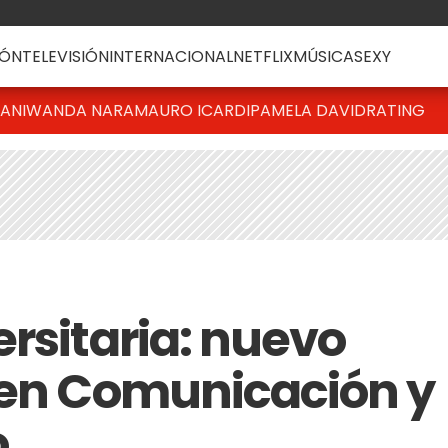
ÓN
TELEVISIÓN
INTERNACIONAL
NETFLIX
MÚSICA
SEXY
IANI
WANDA NARA
MAURO ICARDI
PAMELA DAVID
RATING
rsitaria: nuevo
 en Comunicación y
o