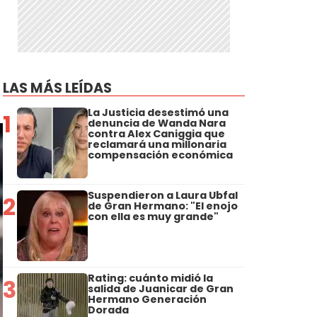
LAS MÁS LEÍDAS
La Justicia desestimó una
1
denuncia de Wanda Nara
contra Alex Caniggia que
reclamará una millonaria
compensación económica
Suspendieron a Laura Ubfal
2
de Gran Hermano: "El enojo
con ella es muy grande"
Rating: cuánto midió la
3
salida de Juanicar de Gran
Hermano Generación
Dorada