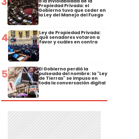
3
a la Inviolabilidad de la
Propiedad Privada: el
Gobierno tuvo que ceder en
la Ley del Manejo del Fuego
Ley de Propiedad Privada:
4
qué senadores votaron a
favor y cuáles en contra
El Gobierno perdió la
5
pulseada del nombre: la "Ley
de Tierras" se impuso en
toda la conversación digital