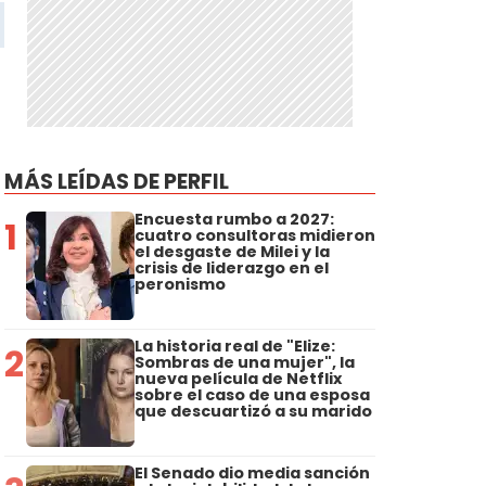
MÁS LEÍDAS DE PERFIL
Encuesta rumbo a 2027:
1
cuatro consultoras midieron
el desgaste de Milei y la
crisis de liderazgo en el
peronismo
La historia real de "Elize:
2
Sombras de una mujer", la
nueva película de Netflix
sobre el caso de una esposa
que descuartizó a su marido
El Senado dio media sanción