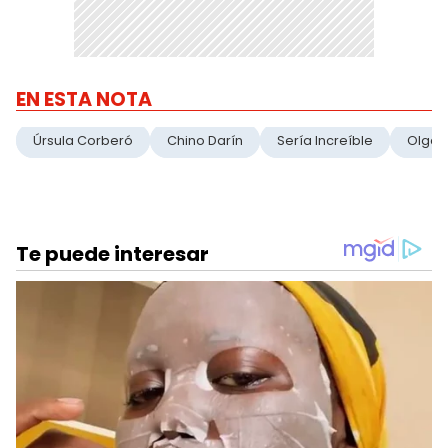
EN ESTA NOTA
Úrsula Corberó
Chino Darín
Sería Increíble
Olga