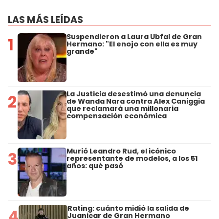
LAS MÁS LEÍDAS
Suspendieron a Laura Ubfal de Gran
1
Hermano: "El enojo con ella es muy
grande"
La Justicia desestimó una denuncia
2
de Wanda Nara contra Alex Caniggia
que reclamará una millonaria
compensación económica
Murió Leandro Rud, el icónico
3
representante de modelos, a los 51
años: qué pasó
Rating: cuánto midió la salida de
4
Juanicar de Gran Hermano