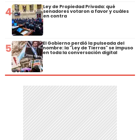
Ley de Propiedad Privada: qué
4
senadores votaron a favor y cuáles
en contra
El Gobierno perdió la pulseada del
5
nombre: la "Ley de Tierras" se impuso
en toda la conversación digital