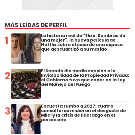
MÁS LEÍDAS DE PERFIL
La historia real de "Elize: Sombras de
1
una mujer", la nueva película de
Netflix sobre el caso de una esposa
que descuartizó a su marido
El Senado dio media sanción a la
2
Inviolabilidad de la Propiedad Privada:
el Gobierno tuvo que ceder en la Ley
del Manejo del Fuego
Encuesta rumbo a 2027: cuatro
3
consultoras midieron el desgaste de
Milei y la crisis de liderazgo en el
peronismo