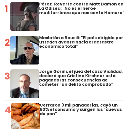
Pérez-Reverte contra Matt Damon en
1
La Odisea: "No es el héroe
mediterráneo que nos contó Homero"
Maslatón a Bausili: "El país dirigido por
2
ustedes avanza hacia el desastre
económico total"
Jorge Gorini, el juez del caso Vialidad,
3
declaró que Cristina Kirchner está
pagando las consecuencias de
cometer "un delito comprobado"
Cerraron 3 mil panaderías, cayó un
4
60% el consumo y surgen las "cuevas
de pan"