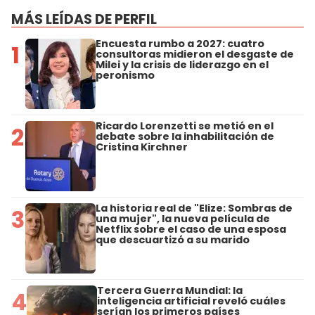
MÁS LEÍDAS DE PERFIL
Encuesta rumbo a 2027: cuatro
1
consultoras midieron el desgaste de
Milei y la crisis de liderazgo en el
peronismo
Ricardo Lorenzetti se metió en el
2
debate sobre la inhabilitación de
Cristina Kirchner
La historia real de "Elize: Sombras de
3
una mujer", la nueva película de
Netflix sobre el caso de una esposa
que descuartizó a su marido
Tercera Guerra Mundial: la
4
inteligencia artificial reveló cuáles
serían los primeros países