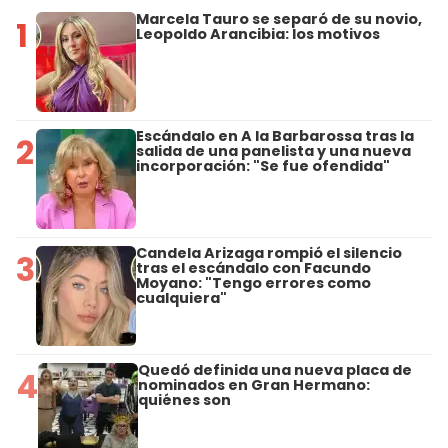
Marcela Tauro se separó de su novio,
1
Leopoldo Arancibia: los motivos
Escándalo en A la Barbarossa tras la
2
salida de una panelista y una nueva
incorporación: "Se fue ofendida"
Candela Arizaga rompió el silencio
3
tras el escándalo con Facundo
Moyano: "Tengo errores como
cualquiera"
Quedó definida una nueva placa de
4
nominados en Gran Hermano:
quiénes son