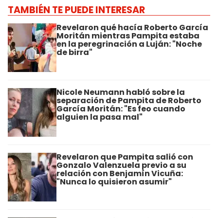
TAMBIÉN TE PUEDE INTERESAR
Revelaron qué hacía Roberto García
Moritán mientras Pampita estaba
en la peregrinación a Luján: "Noche
de birra"
Nicole Neumann habló sobre la
separación de Pampita de Roberto
García Moritán: "Es feo cuando
alguien la pasa mal"
Revelaron que Pampita salió con
Gonzalo Valenzuela previo a su
relación con Benjamín Vicuña:
"Nunca lo quisieron asumir"