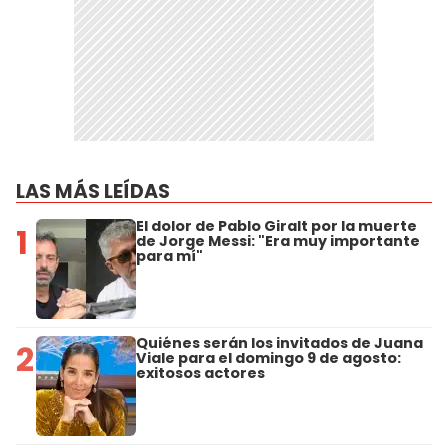
LAS MÁS LEÍDAS
El dolor de Pablo Giralt por la muerte
1
de Jorge Messi: "Era muy importante
para mí"
Quiénes serán los invitados de Juana
2
Viale para el domingo 9 de agosto:
exitosos actores