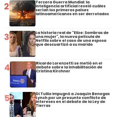
Tercera Guerra Mundial: la
2
inteligencia artificial reveló cuáles
serían los primeros países
latinoamericanos en ser derrotados
La historia real de "Elize: Sombras de
3
una mujer", la nueva película de
Netflix sobre el caso de una esposa
que descuartizó a su marido
Ricardo Lorenzetti se metió en el
4
debate sobre la inhabilitación de
Cristina Kirchner
Di Tullio impugnó a Joaquín Benegas
5
Lynch por un presunto conflicto de
intereses en el debate de la Ley de
Tierras