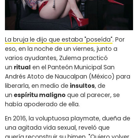
La bruja le dijo que estaba "poseída"
. Por
eso, en la noche de un viernes, junto a
varios ayudantes, Zulema practicó
un
ritual
en el Panteón Municipal San
Andrés Atoto de Naucalpan (México) para
liberarla, en medio de
insultos
, de
un
espíritu maligno
que al parecer, se
había apoderado de ella.
En 2016, la voluptuosa playmate, dueña de
una agitada vida sexual, reveló que
quería reconstruir su himen. "Quiero volver