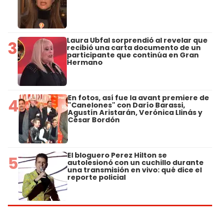
Laura Ubfal sorprendió al revelar que
3
recibió una carta documento de un
participante que continúa en Gran
Hermano
En fotos, así fue la avant premiere de
4
"Canelones" con Darío Barassi,
Agustín Aristarán, Verónica Llinás y
César Bordón
El bloguero Perez Hilton se
5
autolesionó con un cuchillo durante
una transmisión en vivo: qué dice el
reporte policial