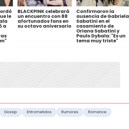
cordó
BLACKPINK celebrará
Confirmaron la
ue le
un encuentro con 88
ausencia de Gabriela
ala
afortunados fans en
Sabatini en el
ó a
su octavo aniversario
casamiento de
Oriana Sabatini y
ras
Paulo Dybala: "Es un
en"
tema muy triste"
Gossip
Entrometidos
Rumores
Romance