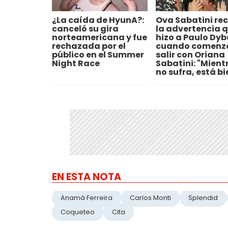
¿La caída de HyunA?:
Ova Sabatini re
canceló su gira
la advertencia q
norteamericana y fue
hizo a Paulo Dyb
rechazada por el
cuando comenz
público en el Summer
salir con Oriana
Night Race
Sabatini: "Mient
no sufra, está bi
EN ESTA NOTA
Anamá Ferreira
Carlos Monti
Splendid
Coqueteo
Cita