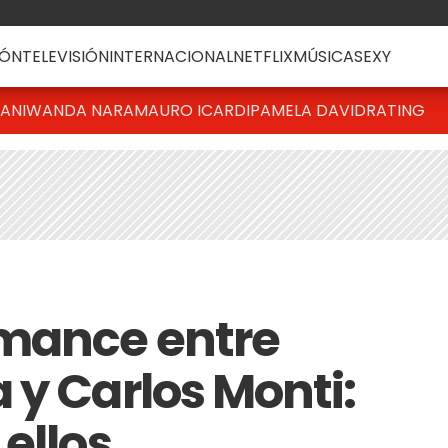
ÓN
TELEVISIÓN
INTERNACIONAL
NETFLIX
MÚSICA
SEXY
IANI
WANDA NARA
MAURO ICARDI
PAMELA DAVID
RATING
mance entre
 y Carlos Monti:
ellos