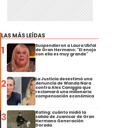
LAS MÁS LEÍDAS
Suspendieron a Laura Ubfal
1
de Gran Hermano: "El enojo
con ella es muy grande"
La Justicia desestimó una
2
denuncia de Wanda Nara
contra Alex Caniggia que
reclamará una millonaria
compensación económica
Rating: cuánto midió la
3
salida de Juanicar de Gran
Hermano Generación
Dorada