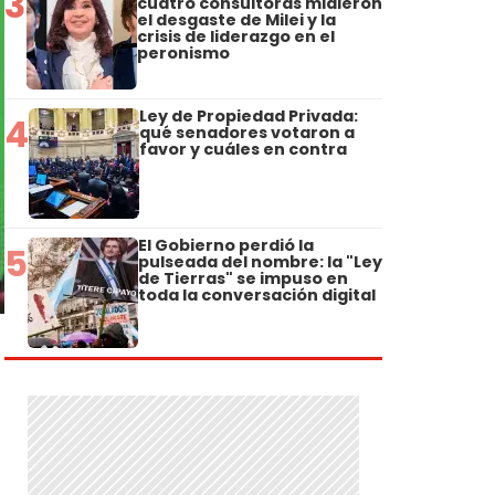
3
cuatro consultoras midieron
el desgaste de Milei y la
crisis de liderazgo en el
peronismo
Ley de Propiedad Privada:
4
qué senadores votaron a
favor y cuáles en contra
El Gobierno perdió la
5
pulseada del nombre: la "Ley
de Tierras" se impuso en
toda la conversación digital