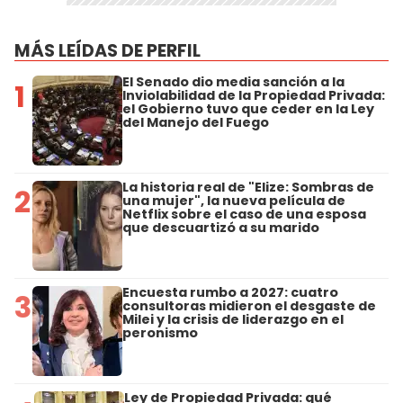
MÁS LEÍDAS DE PERFIL
El Senado dio media sanción a la
1
Inviolabilidad de la Propiedad Privada:
el Gobierno tuvo que ceder en la Ley
del Manejo del Fuego
La historia real de "Elize: Sombras de
2
una mujer", la nueva película de
Netflix sobre el caso de una esposa
que descuartizó a su marido
Encuesta rumbo a 2027: cuatro
3
consultoras midieron el desgaste de
Milei y la crisis de liderazgo en el
peronismo
Ley de Propiedad Privada: qué