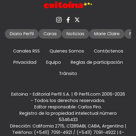
Diario Perfil
Caras
Noticias
Marie Claire
Fo
Canales RSS
Quienes Somos
Contáctenos
Privacidad
Equipo
Reglas de participación
Tránsito
Exitoina - Editorial Perfil S.A.
| © Perfil.com 2006-2026
- Todos los derechos reservados.
Editor responsable: Carlos Piro.
Registro de la propiedad intelectual número
5346433
Dirección:
California 2715
,
C1289ABI
,
CABA, Argentina
|
Teléfono:
(+5411) 7091-4921
/
(+5411) 7091-4922
| E-