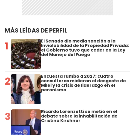
MÁS LEÍDAS DE PERFIL
El Senado dio media sanción a la
1
Inviolabilidad de la Propiedad Privada:
el Gobierno tuvo que ceder en la Ley
del Manejo del Fuego
Encuesta rumbo a 2027: cuatro
2
consultoras midieron el desgaste de
Milei y la crisis de liderazgo en el
peronismo
Ricardo Lorenzetti se metió en el
3
debate sobre la inhabilitación de
Cristina Kirchner