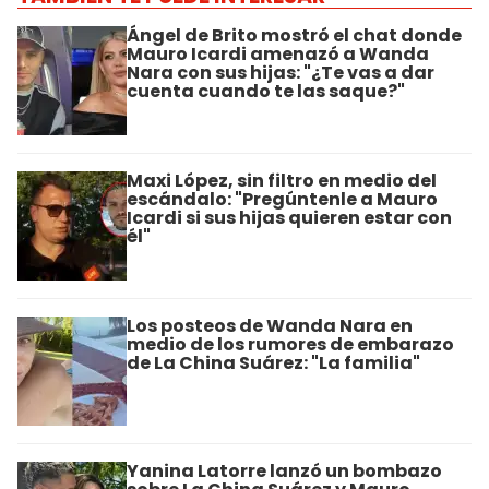
Ángel de Brito mostró el chat donde
Mauro Icardi amenazó a Wanda
Nara con sus hijas: "¿Te vas a dar
cuenta cuando te las saque?"
Maxi López, sin filtro en medio del
escándalo: "Pregúntenle a Mauro
Icardi si sus hijas quieren estar con
él"
Los posteos de Wanda Nara en
medio de los rumores de embarazo
de La China Suárez: "La familia"
Yanina Latorre lanzó un bombazo